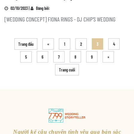
02/10/2023 |
Đăng bởi:
[WEDDING CONCEPT] FIONA RINGS - DJ CHIP’S WEDDING
Trang đầu
«
1
2
3
4
5
6
7
8
9
»
Trang cuối
Người kể câu chuyện tình yêu qua bản sắc