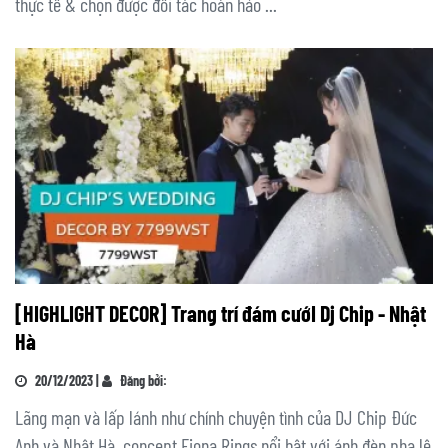
thực tế & chọn được đối tác hoàn hảo ...
[HIGHLIGHT DECOR] Trang trí đám cướI Dj Chip - Nhật
Hà
20/12/2023 |
Đăng bởi:
Lãng mạn và lấp lánh như chính chuyện tình của DJ Chip Đức
Anh và Nhật Hà, concept Fiona Rings nổi bật với ánh đèn pha lê