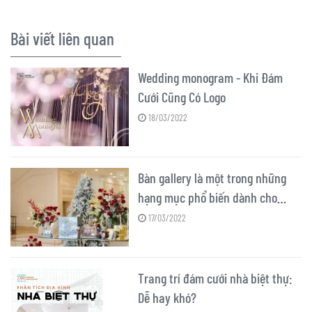
Bài viết liên quan
Wedding monogram - Khi Đám
Cưới Cũng Có Logo
18/03/2022
Bàn gallery là một trong những
hạng mục phổ biến dành cho
những tiệc cưới tại khách sạn,
17/03/2022
nhà hàng, hay cả những địa điểm
tổ chức tiệc cưới ngoài trời
Trang trí đám cưới nhà biệt thự:
Dễ hay khó?