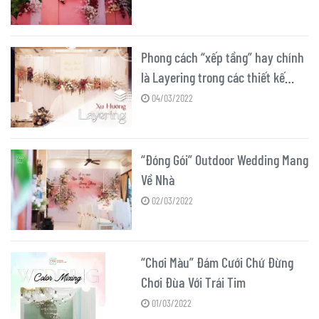
Phong cách “xếp tầng” hay chính
là Layering trong các thiết kế
trang trí tiệc cưới tư gia và trang
04/03/2022
trí hội trường
“Đóng Gói” Outdoor Wedding Mang
Về Nhà
02/03/2022
“Chơi Màu” Đám Cưới Chứ Đừng
Chơi Đùa Với Trái Tim
01/03/2022