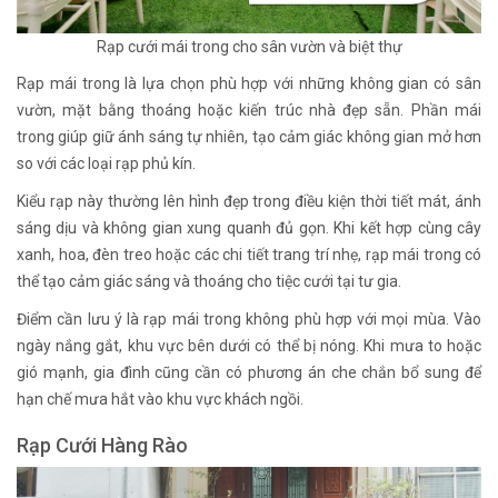
Rạp cưới mái trong cho sân vườn và biệt thự
Rạp mái trong là lựa chọn phù hợp với những không gian có sân
vườn, mặt bằng thoáng hoặc kiến trúc nhà đẹp sẵn. Phần mái
trong giúp giữ ánh sáng tự nhiên, tạo cảm giác không gian mở hơn
so với các loại rạp phủ kín.
Kiểu rạp này thường lên hình đẹp trong điều kiện thời tiết mát, ánh
sáng dịu và không gian xung quanh đủ gọn. Khi kết hợp cùng cây
xanh, hoa, đèn treo hoặc các chi tiết trang trí nhẹ, rạp mái trong có
thể tạo cảm giác sáng và thoáng cho tiệc cưới tại tư gia.
Điểm cần lưu ý là rạp mái trong không phù hợp với mọi mùa. Vào
ngày nắng gắt, khu vực bên dưới có thể bị nóng. Khi mưa to hoặc
gió mạnh, gia đình cũng cần có phương án che chắn bổ sung để
hạn chế mưa hắt vào khu vực khách ngồi.
Rạp Cưới Hàng Rào