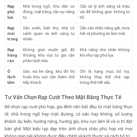
Rạp
Nhà trong ngõ, khu dân cư
Cần xử lý ánh sáng và màu
phủ
đông, mặt bằng cần sự riêng
vải để không gian không bị
lụa
tư.
tối.
Rạp
Sân vườn, biệt thự, nhà có
Cần cân nhắc nắng gắt, mưa
mái
cảnh quan và ánh sáng tự
hắt và phương án làm mát.
trong
nhiên.
Rạp
Không gian muốn giữ độ
Khả năng che chắn không
hàng
thoáng, khu vực tư gia cần
kín như rạp phủ lụa.
rào
phân tách nhẹ.
Ô
Sân, vỉa hè rộng, khu đô thị
Chỉ là hạng mục bổ trợ,
lệch
hoặc khu vực cần thêm chỗ
không thay thế nhà rạp
tâm
tiếp khách.
trong thời tiết xấu.
Tư Vấn Chọn Rạp Cưới Theo Mặt Bằng Thực Tế
Để chọn rạp cưới phù hợp, gia đình nên bắt đầu từ mặt bằng thực
tế: nhà trong ngõ hay mặt đường, có sân hay không, số lượng
khách dự kiến, hướng nắng, hướng gió, khu vực làm lễ và vị trí đặt
bàn ghế. Một kiểu rạp đẹp trên ảnh chưa chắc phù hợp với mọi
không gian nếu không được điều chỉnh về kích thước và cách bố trí.