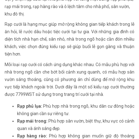
rạp mái trong, rạp hàng rào và ô lệch tâm cho nhà phố, sân vườn,
khu đô thị.
Rạp cưới là hạng mục giúp mở rộng không gian tiếp khách trong lễ
ăn hỏi, lễ rước dâu hoặc tiệc cưới tại tư gia. Với những gia đình có
diện tích nhà hạn chế, sân nhỏ, nhà trong ngõ hoặc cần đón nhiều
khách, việc chọn đúng kiểu rạp sẽ giúp buổi lễ gọn gàng và thuận
tiện hơn.
Mỗi loại rạp cưới có cách ứng dụng khác nhau. Có mẫu phù hợp với
nhà trong ngõ cần che bớt bối cảnh xung quanh, có mẫu hợp sân
vườn sáng thoáng, cũng có phương án chỉ dùng để mở rộng khu
vực tiếp khách ngoài trời. Dưới đây là một số kiểu rạp cưới thường
được 7799WST sử dụng trong trang trí cưới tại nhà.
Rạp phủ lụa:
Phù hợp nhà trong ngõ, khu dân cư đông hoặc
không gian cần sự riêng tư.
Rạp mái trong:
Phù hợp sân vườn, biệt thự, khu vực có cảnh
quan và ánh sáng đẹp.
Rạp hàng rào:
Phù hợp không gian muốn giữ độ thoáng