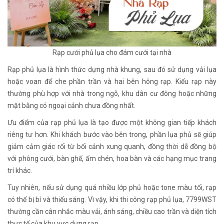
Rạp cưới phủ lụa cho đám cưới tại nhà
Rạp phủ lụa là hình thức dựng nhà khung, sau đó sử dụng vải lụa
hoặc voan để che phần trần và hai bên hông rạp. Kiểu rạp này
thường phù hợp với nhà trong ngõ, khu dân cư đông hoặc những
mặt bằng có ngoại cảnh chưa đồng nhất.
Ưu điểm của rạp phủ lụa là tạo được một không gian tiếp khách
riêng tư hơn. Khi khách bước vào bên trong, phần lụa phủ sẽ giúp
giảm cảm giác rối từ bối cảnh xung quanh, đồng thời dễ đồng bộ
với phông cưới, bàn ghế, ấm chén, hoa bàn và các hạng mục trang
trí khác.
Tuy nhiên, nếu sử dụng quá nhiều lớp phủ hoặc tone màu tối, rạp
có thể bị bí và thiếu sáng. Vì vậy, khi thi công rạp phủ lụa, 7799WST
thường cần cân nhắc màu vải, ánh sáng, chiều cao trần và diện tích
thực tế của khu vực dựng rạp.