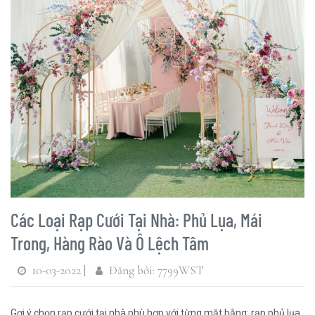
Các Loại Rạp Cưới Tại Nhà: Phủ Lụa, Mái
Trong, Hàng Rào Và Ô Lệch Tâm
10-03-2022 |
Đăng bởi: 7799WST
Gợi ý chọn rạp cưới tại nhà phù hợp với từng mặt bằng: rạp phủ lụa,