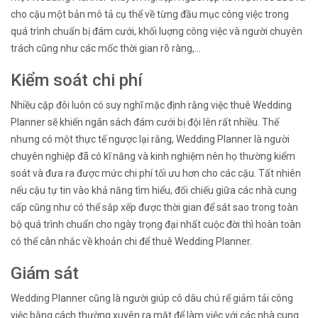
cho cậu một bản mô tả cụ thể về từng đầu mục công việc trong
quá trình chuẩn bị đám cưới, khối luợng công việc và người chuyên
trách cũng như các mốc thời gian rõ ràng,...
Kiểm soát chi phí
Nhiều cặp đôi luôn có suy nghĩ mặc định rằng việc thuê Wedding
Planner sẽ khiến ngân sách đám cưới bị đội lên rất nhiều. Thế
nhưng có một thực tế ngược lại rằng, Wedding Planner là người
chuyên nghiệp đã có kĩ năng và kinh nghiệm nên họ thường kiểm
soát và đưa ra được mức chi phí tối ưu hơn cho các cậu. Tất nhiên
nếu cậu tự tin vào khả năng tìm hiểu, đối chiếu giữa các nhà cung
cấp cũng như có thể sắp xếp được thời gian để sát sao trong toàn
bộ quá trình chuẩn cho ngày trọng đại nhất cuộc đời thì hoàn toàn
có thể cân nhắc về khoản chi để thuê Wedding Planner.
Giám sát
Wedding Planner cũng là người giúp cô dâu chú rể giảm tải công
việc bằng cách thường xuyên ra mặt để làm việc với các nhà cung