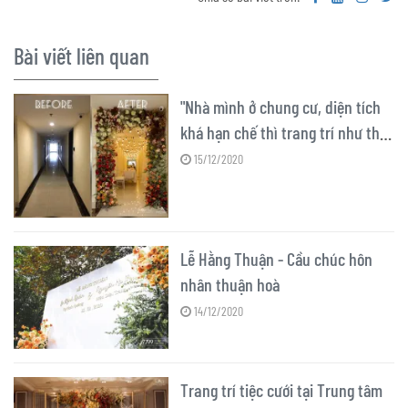
Bài viết liên quan
"Nhà mình ở chung cư, diện tích
khá hạn chế thì trang trí như thế
nào để bớt chật chội nhỉ?"
15/12/2020
Lễ Hằng Thuận - Cầu chúc hôn
nhân thuận hoà
14/12/2020
Trang trí tiệc cưới tại Trung tâm