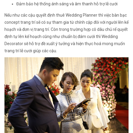
Đảm bảo hệ thống ánh sáng và âm thanh hỗ trợ lễ cưới
Nếu như các cậu quyết định thuê Wedding Planner thì việc bàn bạc
concept trang trí sẽ có sự tham gia từ chính cặp đôi với người lên kế
hoạch và đơn vị trang trí. Còn trong trường hợp cô dâu chú rể quyết
định tự lên kế hoạch cũng như chuẩn bị đám cưới thì Wedding
Decorator sẽ hỗ trợ đề xuất ý tưởng và hiện thực hoá mong muốn
trang trí lễ cưới giúp các cậu.