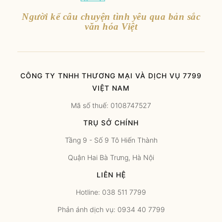
Người kể câu chuyện tình yêu qua bản sắc
văn hóa Việt
CÔNG TY TNHH THƯƠNG MẠI VÀ DỊCH VỤ 7799
VIỆT NAM
Mã số thuế: 0108747527
TRỤ SỞ CHÍNH
Tầng 9 - Số 9 Tô Hiến Thành
Quận Hai Bà Trưng, Hà Nội
LIÊN HỆ
Hotline: 038 511 7799
Phản ánh dịch vụ: 0934 40 7799