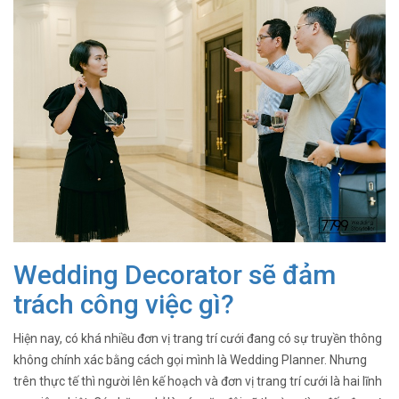
Wedding Decorator sẽ đảm
trách công việc gì?
Hiện nay, có khá nhiều đơn vị trang trí cưới đang có sự truyền thông
không chính xác bằng cách gọi mình là Wedding Planner. Nhưng
trên thực tế thì người lên kế hoạch và đơn vị trang trí cưới là hai lĩnh