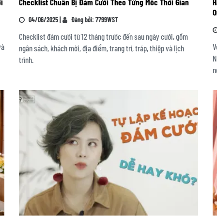
i
Checklist Chuẩn Bị Đám Cưới Theo Từng Mốc Thời Gian
H
O
04/06/2025 |
Đăng bởi: 7799WST
Checklist đám cưới từ 12 tháng trước đến sau ngày cưới, gồm
và
V
ngân sách, khách mời, địa điểm, trang trí, tráp, thiệp và lịch
N
trình.
n