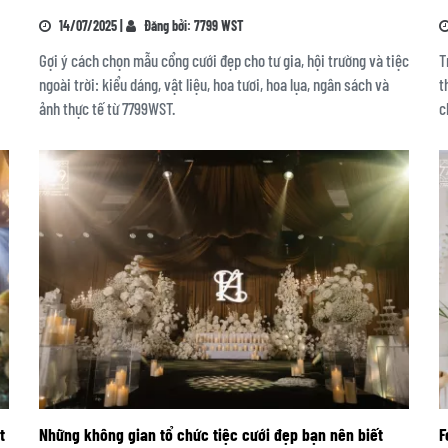
14/07/2025 |
Đăng bởi: 7799 WST
Gợi ý cách chọn mẫu cổng cưới đẹp cho tư gia, hội trường và tiệc
T
ngoài trời: kiểu dáng, vật liệu, hoa tươi, hoa lụa, ngân sách và
t
ảnh thực tế từ 7799WST.
c
t
Những không gian tổ chức tiệc cưới đẹp bạn nên biết
F