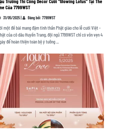
ậu Trường Thi Công Decor Cưới "Glowing Lotus" Tại The
ne Của 7799WST
31/05/2025 |
Đăng bởi: 7799WST
ới một đề bài mang đậm tinh thần Phật giáo cho lễ cưới Việt -
hật của cô dâu Huyền Trang, đội ngũ 7799WST chỉ có vỏn vẹn 4
gày để hoàn thiện toàn bộ ý tưởng ...