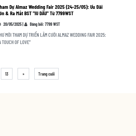
ham Dự Almaz Wedding Fair 2025 (24-25/05): Ưu Đãi
ớn & Ra Mắt BST "IU DẤU" Từ 7799WST
20/05/2025 |
Đăng bởi: 7799 WST
HƯ MỜI THAM DỰ TRIỂN LÃM CƯỚI ALMAZ WEDDING FAIR 2025:
A TOUCH OF LOVE”
13
»
Trang cuối