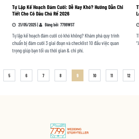
Tự Lập Kế Hoạch Đám Cưới: Dễ Hay Khó? Hướng Dẫn Chi
T
Tiết Cho Cô Dâu Chú Rể 2026
L
21/05/2025 |
Đăng bởi: 7799WST
Tự lập kế hoạch đám cưới có khó không? Khám phá quy trình
T
chuẩn bị đám cưới 3 giai đoạn và checklist 10 đầu việc quan
“
trọng giúp bạn tối ưu thời gian & chi phí.
5
6
7
8
9
10
11
12