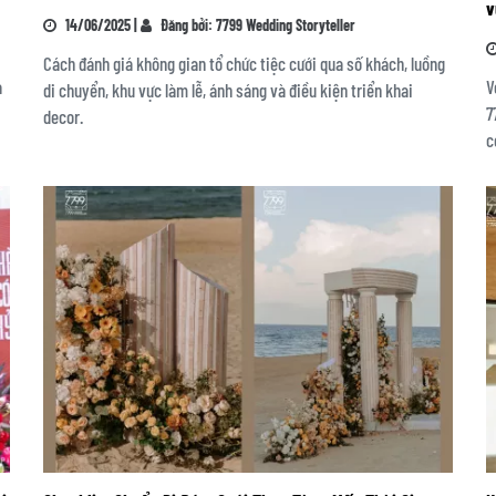
v
14/06/2025 |
Đăng bởi: 7799 Wedding Storyteller
Cách đánh giá không gian tổ chức tiệc cưới qua số khách, luồng
à
V
di chuyển, khu vực làm lễ, ánh sáng và điều kiện triển khai
7
decor.
c