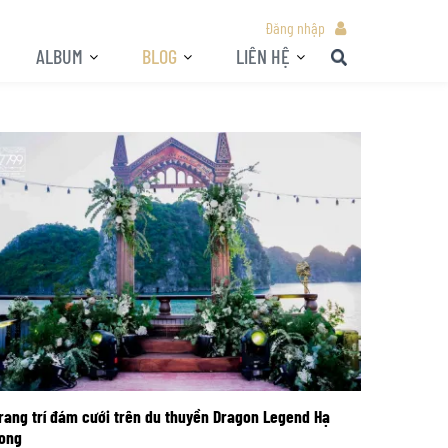
Đăng nhập
ALBUM
BLOG
LIÊN HỆ
rang trí đám cưới trên du thuyền Dragon Legend Hạ
ong