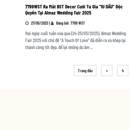
7799WST Ra Mắt BST Decor Cưới Tư Gia "IU DẤU" Độc
Quyền Tại Almaz Wedding Fair 2025
27/05/2025 |
Đăng bởi: 7799 WST
Hai ngày cuối tuần vừa qua (24-25/05/2025), Almaz Wedding
Fair 2025 với chủ đề “A Touch Of Love" đã diễn ra và khép lại
thành công tốt đẹp, để lại những dư âm ...
Trang đầu
«
4