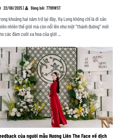
22/06/2025 |
Đăng bởi: 7799WST
rong khoảng hai năm trở lại đây, Hạ Long không chỉ là di sản
hiên nhiên thế giới mà còn nổi lên như một "thánh đường" mới
ho các đám cưới xa hoa của giới ...
eedback của người mẫu Hương Liên The Face về dịch