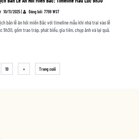
ịch Bản Lễ Ăn Hỏi Miền Bắc: Timeline Mẫu Lúc 9h30
10/11/2025 |
Đăng bởi: 7799 WST
ịch bản lễ ăn hỏi miền Bắc với timeline mẫu khi nhà trai vào lễ
úc 9h30, gồm trao tráp, phát biểu, gia tiên, chụp ảnh và lại quả.
10
»
Trang cuối