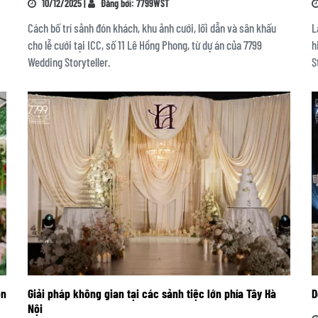
10/12/2025 |
Đăng bởi: 7799WST
Cách bố trí sảnh đón khách, khu ảnh cưới, lối dẫn và sân khấu
L
cho lễ cưới tại ICC, số 11 Lê Hồng Phong, từ dự án của 7799
h
Wedding Storyteller.
S
on
Giải pháp không gian tại các sảnh tiệc lớn phía Tây Hà
D
Nội