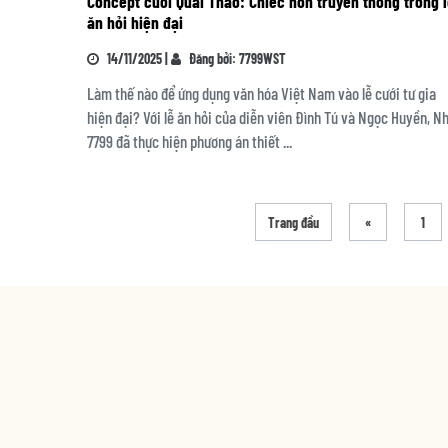
Concept cưới Quai Thao: Chiếc nón truyền thống trong 
ăn hỏi hiện đại
14/11/2025 |
Đăng bởi: 7799WST
Làm thế nào để ứng dụng văn hóa Việt Nam vào lễ cưới tư gia
hiện đại? Với lễ ăn hỏi của diễn viên Đình Tú và Ngọc Huyền, N
7799 đã thực hiện phương án thiết ...
Trang đầu
«
1