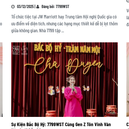
03/12/2025 |
Đăng bởi: 7799WST
V
Tổ chức tiệc tại JW Marriott hay Trung tâm Hội nghị Quốc gia có
l
ho
ưu điểm về diện tích, nhưng các hạng mục thiết kế dễ bị lọt thỏm
đ
giữa không gian. Nhà 7799 tập ...
Sự Kiện Bắc Bộ Hỷ: 7799WST Cùng Gen Z Tôn Vinh Văn
C