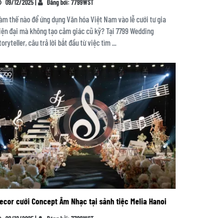
09/12/2025 |
Đăng bởi: 7799WST
àm thế nào để ứng dụng Văn hóa Việt Nam vào lễ cưới tư gia
iện đại mà không tạo cảm giác cũ kỹ? Tại 7799 Wedding
toryteller, câu trả lời bắt đầu từ việc tìm ...
ecor cưới Concept Âm Nhạc tại sảnh tiệc Melia Hanoi