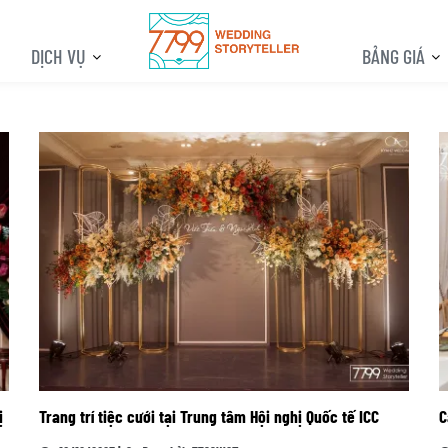
DỊCH VỤ
BẢNG GIÁ
ị
Trang trí tiệc cưới tại Trung tâm Hội nghị Quốc tế ICC
C