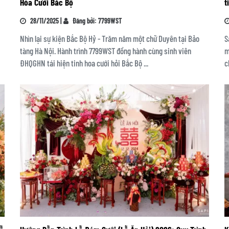
Hóa Cưới Bắc Bộ
t
28/11/2025 |
Đăng bởi: 7799WST
Nhìn lại sự kiện Bắc Bộ Hỷ - Trăm năm một chữ Duyên tại Bảo
S
tàng Hà Nội. Hành trình 7799WST đồng hành cùng sinh viên
m
ĐHQGHN tái hiện tinh hoa cưới hỏi Bắc Bộ ...
c