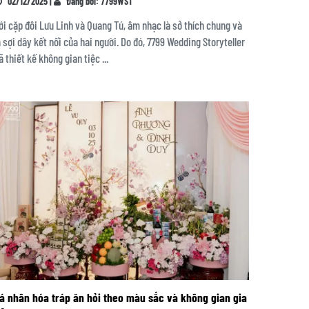
02/12/2025 |
Đăng bởi: 7799WST
ới cặp đôi Lưu Linh và Quang Tú, âm nhạc là sở thích chung và
à sợi dây kết nối của hai người. Do đó, 7799 Wedding Storyteller
ã thiết kế không gian tiệc ...
á nhân hóa tráp ăn hỏi theo màu sắc và không gian gia