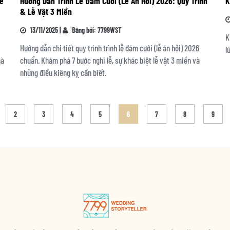
lễ
Hướng Dẫn Trình Lễ Đám Cưới (Lễ Ăn Hỏi) 2026: Quy Trình
K
& Lễ Vật 3 Miền
13/11/2025 |
Đăng bởi: 7799WST
K
Hướng dẫn chi tiết quy trình trình lễ đám cưới (lễ ăn hỏi) 2026
l
hà
chuẩn. Khám phá 7 bước nghi lễ, sự khác biệt lễ vật 3 miền và
những điều kiêng kỵ cần biết.
2
3
4
5
6
7
8
9