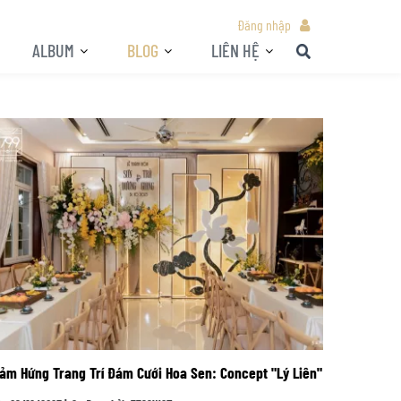
Đăng nhập
ALBUM
BLOG
LIÊN HỆ
ảm Hứng Trang Trí Đám Cưới Hoa Sen: Concept "Lý Liên"