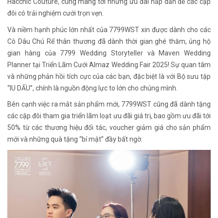
Hacchic Couture, cùng mang tới những ưu đãi hấp dẫn để các cặp
đôi có trải nghiệm cưới trọn vẹn.
Và niềm hạnh phúc lớn nhất của 7799WST xin được dành cho các
Cô Dâu Chú Rể thân thương đã dành thời gian ghé thăm, ủng hộ
gian hàng của 7799 Wedding Storyteller và Maven Wedding
Planner tại Triển Lãm Cưới Almaz Wedding Fair 2025! Sự quan tâm
và những phản hồi tích cực của các bạn, đặc biệt là với Bộ sưu tập
“IU DẤU”, chính là nguồn động lực to lớn cho chúng mình.
Bên cạnh việc ra mắt sản phẩm mới, 7799WST cũng đã dành tặng
các cặp đôi tham gia triển lãm loạt ưu đãi giá trị, bao gồm ưu đãi tới
50% từ các thương hiệu đối tác, voucher giảm giá cho sản phẩm
mới và những quà tặng “bí mật” đầy bất ngờ.