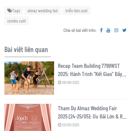
Tags
almaz wedding fair
triển lãm cưới
combo cưới
Chia sẻ bài viết trên:
Bài viết liên quan
Recap Team Building 7799WST
2025: Hành Trình "Kết Giao" Đầy
Cảm Xúc
06/08/2025
Tham Dự Almaz Wedding Fair
2025 (24-25/05): Ưu Đãi Lớn & Ra
Mắt BST "IU DẤU" Từ 7799WST
20/05/2025