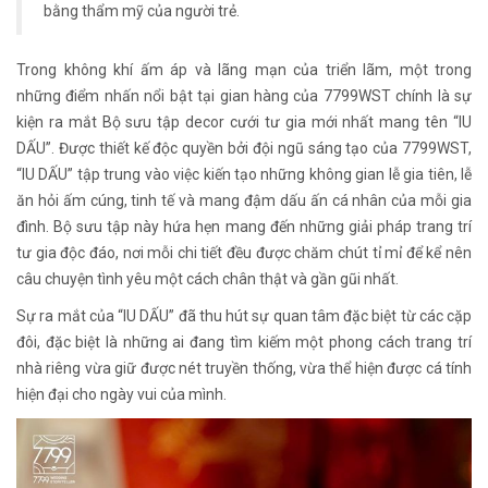
bằng thẩm mỹ của người trẻ.
Trong không khí ấm áp và lãng mạn của triển lãm, một trong
những điểm nhấn nổi bật tại gian hàng của 7799WST chính là sự
kiện ra mắt Bộ sưu tập decor cưới tư gia mới nhất mang tên “IU
DẤU”. Được thiết kế độc quyền bởi đội ngũ sáng tạo của 7799WST,
“IU DẤU” tập trung vào việc kiến tạo những không gian lễ gia tiên, lễ
ăn hỏi ấm cúng, tinh tế và mang đậm dấu ấn cá nhân của mỗi gia
đình. Bộ sưu tập này hứa hẹn mang đến những giải pháp trang trí
tư gia độc đáo, nơi mỗi chi tiết đều được chăm chút tỉ mỉ để kể nên
câu chuyện tình yêu một cách chân thật và gần gũi nhất.
Sự ra mắt của “IU DẤU” đã thu hút sự quan tâm đặc biệt từ các cặp
đôi, đặc biệt là những ai đang tìm kiếm một phong cách trang trí
nhà riêng vừa giữ được nét truyền thống, vừa thể hiện được cá tính
hiện đại cho ngày vui của mình.