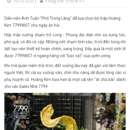
03-05-2022 |
Đăng bởi: 7799WST
Diễn viên Anh Tuấn "Phố Trong Làng" đã lựa chọn bộ tráp Hoàng
Kim 7799WST cho ngày ăn hỏi
Hộp tráp vuông chạm trổ Long - Phụng đại diện cho sự sung túc,
phú quý, có đôi có cặp. Những nét chạm tinh xảo, tỉ mỉ đến từng chi
tiết tạo nên thiết kế hoàn chỉnh, sang trọng. Đây quả là một sính lễ
được 7799WST ví ngang hàng với “bảo vật” của uyên ương.
Khi mà quan niệm trời tròn, đất vuông lâu nay đã gắn với tâm thức
người Việt, thì cái sự vuông vắn, chỉn chu càng dễ được lòng các vị
phụ huynh cả. Hoàng Kim hứa hẹn là một cái tên "át chủ bài" dành
cho các Sales Nhà 7799.