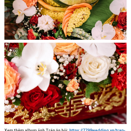
Xem thêm album ảnh Tráp ăn h
ỏi:
https://7799wedding.vn/trap-