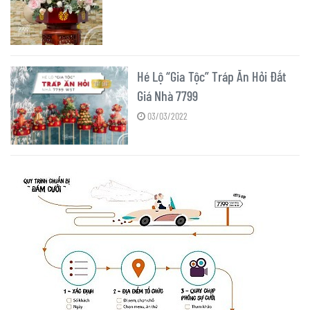
Hé Lộ “Gia Tộc” Tráp Ăn Hỏi Đắt
Giá Nhà 7799
03/03/2022