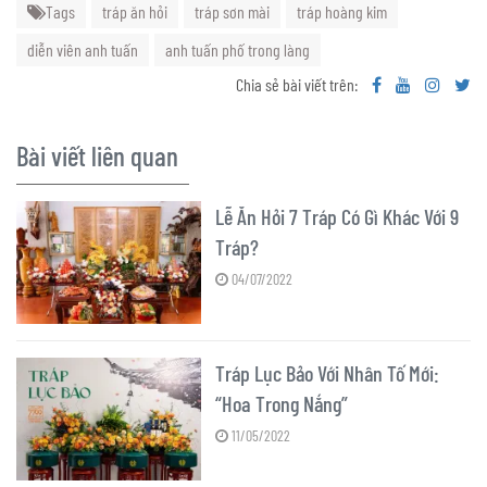
Tags
tráp ăn hỏi
tráp sơn mài
tráp hoàng kim
diễn viên anh tuấn
anh tuấn phố trong làng
Chia sẻ bài viết trên:
Bài viết liên quan
Lễ Ăn Hỏi 7 Tráp Có Gì Khác Với 9
Tráp?
04/07/2022
Tráp Lục Bảo Với Nhân Tố Mới:
“Hoa Trong Nắng”
11/05/2022