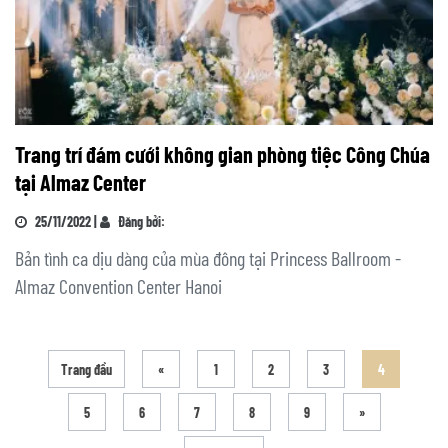
Trang trí đám cưới không gian phòng tiệc Công Chúa
tại Almaz Center
25/11/2022 |
Đăng bởi:
Bản tình ca dịu dàng của mùa đông tại Princess Ballroom -
Almaz Convention Center Hanoi
Trang đầu
«
1
2
3
4
5
6
7
8
9
»