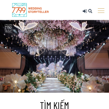
TÌM KIẾM