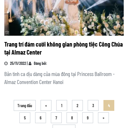
Trang trí đám cưới không gian phòng tiệc Công Chúa
tại Almaz Center
25/11/2022 |
Đăng bởi:
Bản tình ca dịu dàng của mùa đông tại Princess Ballroom -
Almaz Convention Center Hanoi
Trang đầu
«
1
2
3
4
5
6
7
8
9
»