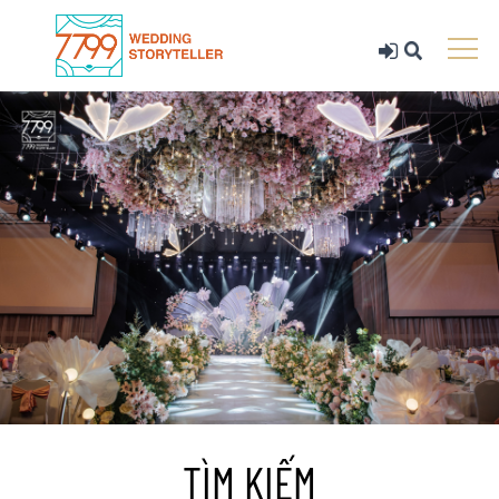
TÌM KIẾM