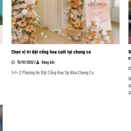
Chọn vị trí đặt cổng hoa cưới tại chung cư
Đ
c
15/01/2022 |
Đăng bởi:
1+1= 2 Phương Án Đặt Cổng Hoa Tại Nhà Chung Cư
N
đ
đ