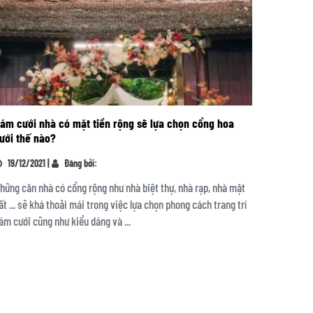
ám cưới nhà có mặt tiền rộng sẽ lựa chọn cổng hoa
ưới thế nào?
19/12/2021 |
Đăng bởi:
hững căn nhà có cổng rộng như nhà biệt thự, nhà rạp, nhà mặt
ất ... sẽ khá thoải mái trong việc lựa chọn phong cách trang trí
ám cưới cũng như kiểu dáng và ...