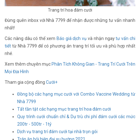
Trang trí hoa đám cưới
Đừng quên inbox với Nhà 7799 để nhận được những tư vấn nhanh
nhất!
Các nàng dâu có thể xem
Báo giá dịch vụ
và nhận ngay
tư vấn chi
tiết
từ Nhà 7799 để có phương án trang trí tối ưu và phù hợp nhất
nhé.
Xem thêm chuyên mục
Phân Tích Không Gian - Trang Trí Cưới Trên
Mọi Địa Hình
Tham gia cộng đồng
Cưới+
Đồng bộ các hạng mục cưới với Combo Vaccine Wedding từ
Nhà 7799
Tất tần tật các hạng mục trang trí hoa đám cưới
Quy trình cưới chuẩn chỉ & Dự trù chi phí đám cưới các mức
200tr - 500tr - 1tỷ
Dịch vụ trang trí đám cưới tại nhà trọn gói
Tráp ăn hỏi hiện đại xu hướng 2021