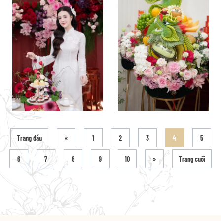
Trang đầu
«
1
2
3
4
5
6
7
8
9
10
»
Trang cuối