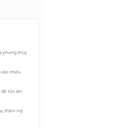
ĩa phong thủy
 vào nhiều
 để tôn lên
 gu thẩm mỹ