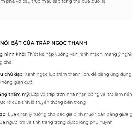
àm phá vỡ cấu trúc màu sắc tổng thể của buổi lễ.
 NỔI BẬT CỦA TRÁP NGỌC THANH
g hình khối:
Thiết kế hộp vuông vắn, rành mạch, mang ý ngh
g chãi.
u chủ đạo:
Xanh ngọc lục trầm thanh lịch, dễ dàng ứng dụng
hông gian cưới.
ằng thẩm mỹ:
Lớp vỏ tráp trơn, nhã nhặn đóng vai trò làm nền
ực rỡ của sính lễ truyền thống bên trong.
ợp:
Lựa chọn lý tưởng cho các gia đình muốn cân bằng giữa
của người trẻ và tính trang trọng được lòng phụ huynh.