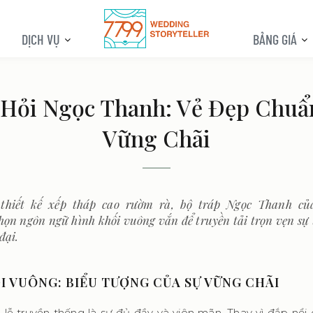
DỊCH VỤ
BẢNG GIÁ
 Hỏi Ngọc Thanh: Vẻ Đẹp Chuẩ
Vững Chãi
thiết kế xếp tháp cao rườm rà, bộ tráp Ngọc Thanh củ
chọn ngôn ngữ hình khối vuông vắn để truyền tải trọn vẹn sự
đại.
I VUÔNG: BIỂU TƯỢNG CỦA SỰ VỮNG CHÃI
 lễ truyền thống là sự đủ đầy và viên mãn. Thay vì đắp nổi