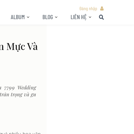
Đăng nhập
ALBUM
BLOG
LIÊN HỆ
n Mực Và
a 7799 Wedding
 trân trọng và gu
 quá nhiều hoa văn