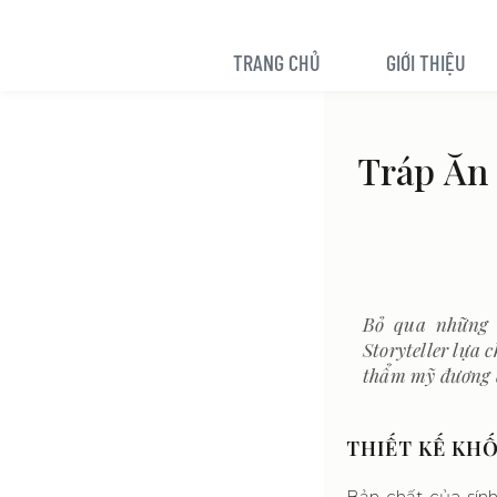
TRANG CHỦ
GIỚI THIỆU
Tráp Ăn
Bỏ qua những 
Storyteller lựa 
thẩm mỹ đương 
THIẾT KẾ KHỐ
Bản chất của sính