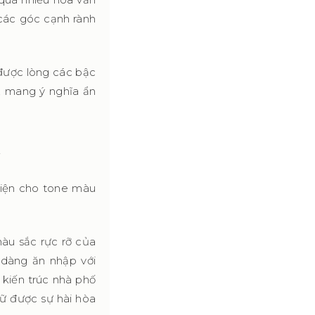
 các góc cạnh rành
 được lòng các bậc
, mang ý nghĩa ẩn
N
diện cho tone màu
àu sắc rực rỡ của
 dàng ăn nhập với
 kiến trúc nhà phố
ữ được sự hài hòa