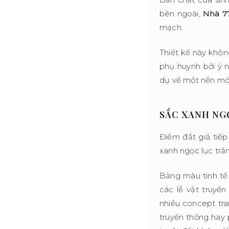
bên ngoài,
Nhà 7
mạch.
Thiết kế này khôn
phụ huynh bởi ý n
dụ về một nền món
SẮC XANH NG
Điểm đắt giá tiế
xanh ngọc lục trầ
Bảng màu tinh tế 
các lễ vật truyề
nhiều concept tra
truyền thống hay 