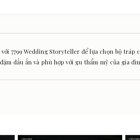
 với 7799 Wedding Storyteller để lựa chọn bộ tráp c
đậm dấu ấn và phù hợp với gu thẩm mỹ của gia đìn