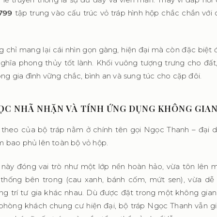
799
tập trung vào cấu trúc vỏ tráp hình hộp chắc chắn với
g chỉ mang lại cái nhìn gọn gàng, hiện đại mà còn đặc biệt
ghĩa phong thủy tốt lành. Khối vuông tượng trưng cho đất
g gia đình vững chắc, bình an và sung túc cho cặp đôi.
ỌC NHÃ NHẶN VÀ TÍNH ỨNG DỤNG KHÔNG GIA
p theo của bộ tráp nằm ở chính tên gọi Ngọc Thanh – đại 
m bao phủ lên toàn bộ vỏ hộp.
này đóng vai trò như một lớp nền hoàn hảo, vừa tôn lên m
n thống bên trong (cau xanh, bánh cốm, mứt sen), vừa dễ
ng trí tư gia khác nhau. Dù được đặt trong một không gian
phòng khách chung cư hiện đại, bộ tráp Ngọc Thanh vẫn gi