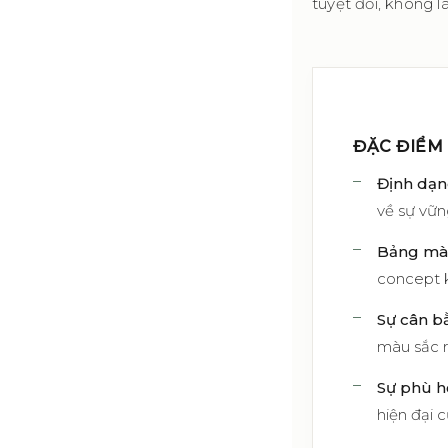
tuyệt đối, không l
ĐẶC ĐIỂM
Định dạn
về sự vữn
Bảng mà
concept k
Sự cân b
màu sắc r
Sự phù h
hiện đại 