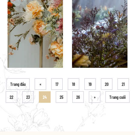
Trang đầu
«
17
18
19
20
21
22
23
24
25
26
»
Trang cuối