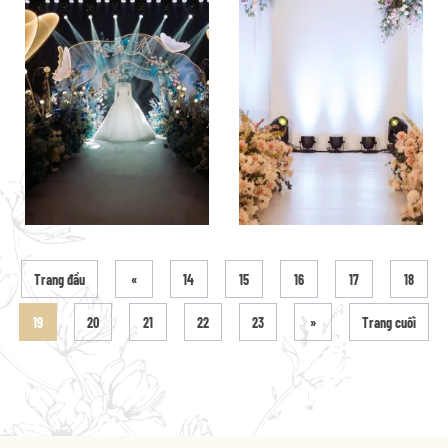
Trang đầu
«
14
15
16
17
18
19
20
21
22
23
»
Trang cuối