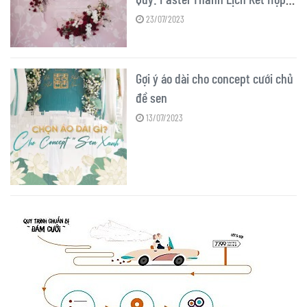
Họa Tiết Sáng Tạo
23/07/2023
Gợi ý áo dài cho concept cưới chủ
đề sen
13/07/2023