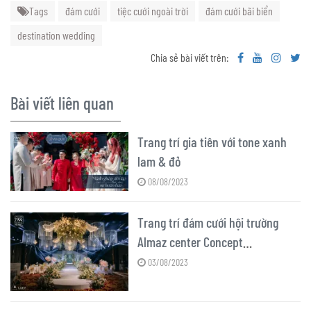
Tags
đám cưới
tiệc cưới ngoài trời
đám cưới bãi biển
destination wedding
Chia sẻ bài viết trên:
Bài viết liên quan
Trang trí gia tiên với tone xanh
lam & đỏ
08/08/2023
Trang trí đám cưới hội trường
Almaz center Concept
Cottagecore
03/08/2023