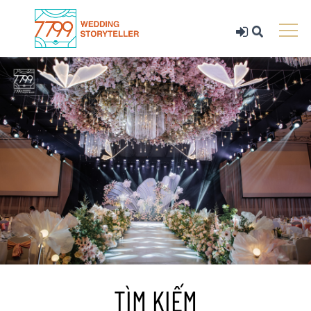
TÌM KIẾM