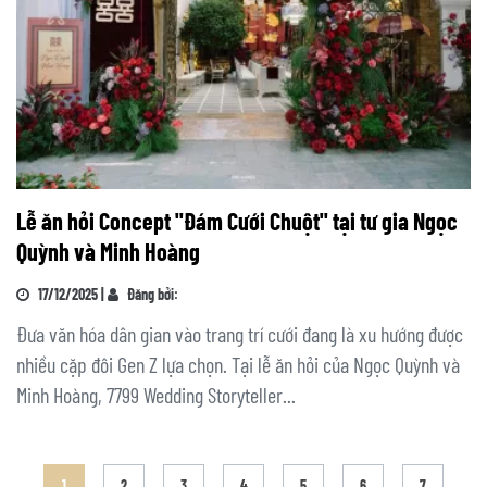
Lễ ăn hỏi Concept "Đám Cưới Chuột" tại tư gia Ngọc
Quỳnh và Minh Hoàng
17/12/2025 |
Đăng bởi:
Đưa văn hóa dân gian vào trang trí cưới đang là xu hướng được
nhiều cặp đôi Gen Z lựa chọn. Tại lễ ăn hỏi của Ngọc Quỳnh và
Minh Hoàng, 7799 Wedding Storyteller...
1
2
3
4
5
6
7