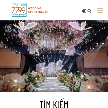
TÌM KIẾM