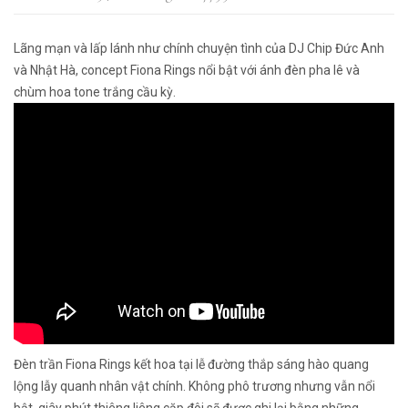
Lãng mạn và lấp lánh như chính chuyện tình của DJ Chip Đức Anh
và Nhật Hà, concept Fiona Rings nổi bật với ánh đèn pha lê và
chùm hoa tone trắng cầu kỳ.
Đèn trần Fiona Rings kết hoa tại lễ đường thắp sáng hào quang
lộng lẫy quanh nhân vật chính. Không phô trương nhưng vẫn nổi
bật, giây phút thiêng liêng cặp đôi sẽ được ghi lại bằng những