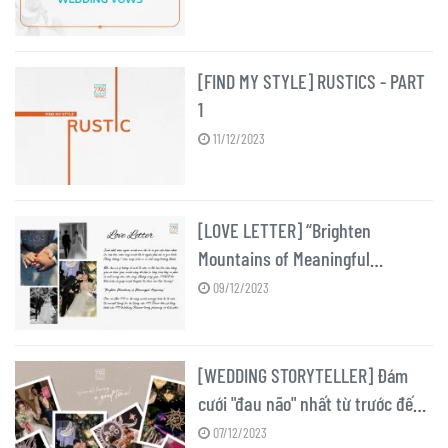
[FIND MY STYLE] RUSTICS - PART
1
11/12/2023
[LOVE LETTER] “Brighten
Mountains of Meaningful
Happiness”
09/12/2023
[WEDDING STORYTELLER] Đám
cưới "đau não" nhất từ trước đến
nay!
07/12/2023