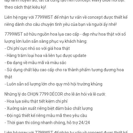
theo cách thật kiêu kỳ!
Liên hệ ngay với 7799WST để nhận tư vấn về concept được thiết kế
riêng dành cho câu chuyện tình yêu của bạn và người ấy nhé!
7799WST sở hữu nguồn hoa lụa cao cấp - đẹp như hoa thật với số
lượng lớn luôn sẵn sàng phục vụ khách hàng:
- Chi phí cực nhỏ so với giá hoa thật
- Hàng trăm loại hoa và liên tục được update
- Đa dạng về mẫu mã và màu sắc
- Sử dụng chất liệu cao cấp cho ra thành phẩm tương đương hoa
thật
- Luôn sẵn số lượng lớn cho quy mô hội trường khủng
Những lý do CHỌN 7799 DÉCOR cho lễ ăn hỏi và lễ cưới:
- Hoa lụa siêu thật tiết kiệm chi phí
- Xưởng sản xuất riêng biệt đảm bảo chất lượng
- Đội ngũ thiết kế riêng mẫu mã theo yêu cầu
- Thời gian thi công nhanh chóng, hỗ trợ 24/24
Liên hệ ngay với 7799WST để nhận tư vấn về concept được thiết kế