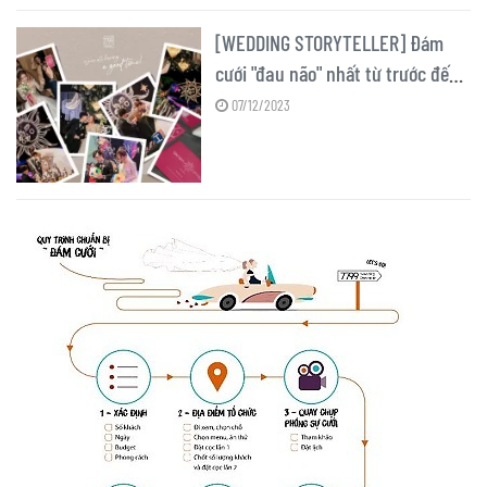
[WEDDING STORYTELLER] Đám
cưới "đau não" nhất từ trước đến
nay!
07/12/2023