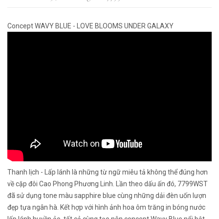
Concept WAVY BLUE - LOVE BLOOMS UNDER GALAXY
Thanh lịch - Lấp lánh là những từ ngữ miêu tả không thể đúng hơn
về cặp đôi Cao Phong Phương Linh. Lần theo dấu ấn đó, 7799WST
đã sử dụng tone màu sapphire blue cùng những dải đèn uốn lượn
đẹp tựa ngân hà. Kết hợp với hình ảnh hoa ôm trăng in bóng nước
lấp lánh huyền ảo, tất cả cùng tạo nên concept Wavy Blue nổi bật