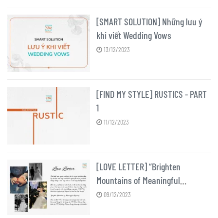
[SMART SOLUTION] Những lưu ý
khi viết Wedding Vows
13/12/2023
[FIND MY STYLE] RUSTICS - PART
1
11/12/2023
[LOVE LETTER] “Brighten
Mountains of Meaningful
Happiness”
09/12/2023