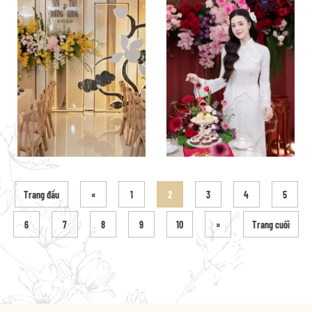
Trang đầu
«
1
2
3
4
5
6
7
8
9
10
»
Trang cuối