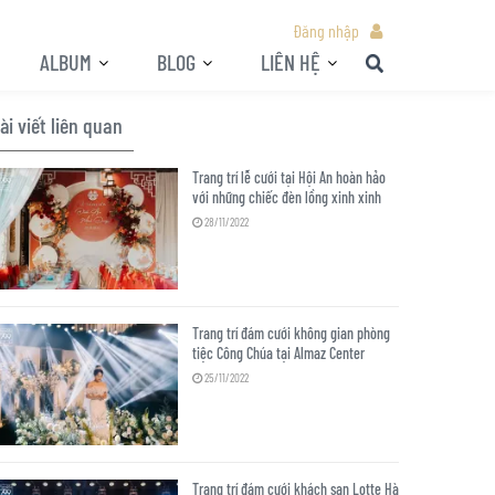
Đăng nhập
ALBUM
BLOG
LIÊN HỆ
ài viết liên quan
Trang trí lễ cưới tại Hội An hoàn hảo
với những chiếc đèn lồng xinh xinh
28/11/2022
Trang trí đám cưới không gian phòng
tiệc Công Chúa tại Almaz Center
25/11/2022
Trang trí đám cưới khách sạn Lotte Hà