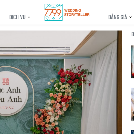
DỊCH VỤ
BẢNG GIÁ
B