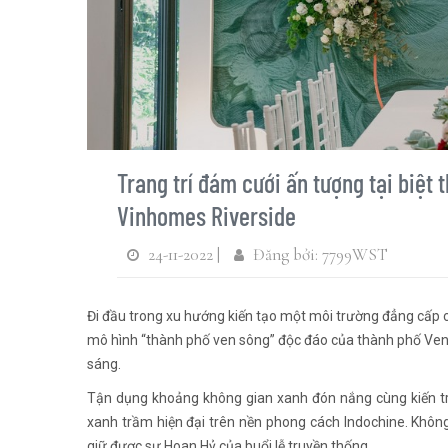
Trang trí đám cưới ấn tượng tại biệt 
Vinhomes Riverside
24-11-2022 |
Đăng bởi: 7799WST
Đi đầu trong xu hướng kiến tạo một môi trường đẳng cấp 
mô hình “thành phố ven sông” độc đáo của thành phố Venic
sáng.
Tận dụng khoảng không gian xanh đón nắng cùng kiến tr
xanh trầm hiện đại trên nền phong cách Indochine. Khôn
giữ được sự Hoan Hỷ của buổi lễ truyền thống.