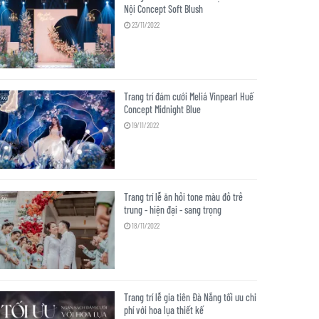
Nội Concept Soft Blush
23/11/2022
Trang trí đám cưới Meliá Vinpearl Huế
Concept Midnight Blue
19/11/2022
Trang trí lễ ăn hỏi tone màu đỏ trẻ
trung - hiện đại - sang trọng
18/11/2022
Trang trí lễ gia tiên Đà Nẵng tối ưu chi
phí với hoa lụa thiết kế