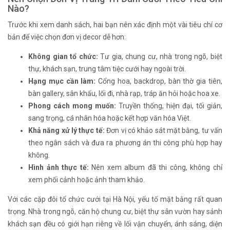
Nào?
Trước khi xem danh sách, hai bạn nên xác định một vài tiêu chí cơ
bản để việc chọn đơn vị decor dễ hơn:
Không gian tổ chức:
Tư gia, chung cư, nhà trong ngõ, biệt
thự, khách sạn, trung tâm tiệc cưới hay ngoài trời.
Hạng mục cần làm:
Cổng hoa, backdrop, bàn thờ gia tiên,
bàn gallery, sân khấu, lối đi, nhà rạp, tráp ăn hỏi hoặc hoa xe.
Phong cách mong muốn:
Truyền thống, hiện đại, tối giản,
sang trọng, cá nhân hóa hoặc kết hợp văn hóa Việt.
Khả năng xử lý thực tế:
Đơn vị có khảo sát mặt bằng, tư vấn
theo ngân sách và đưa ra phương án thi công phù hợp hay
không.
Hình ảnh thực tế:
Nên xem album đã thi công, không chỉ
xem phối cảnh hoặc ảnh tham khảo.
Với các cặp đôi tổ chức cưới tại Hà Nội, yếu tố mặt bằng rất quan
trọng. Nhà trong ngõ, căn hộ chung cư, biệt thự sân vườn hay sảnh
khách sạn đều có giới hạn riêng về lối vận chuyển, ánh sáng, diện