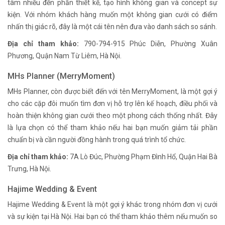
tâm nhiều đến phần thiết kế, tạo hình không gian và concept sự
kiện. Với nhóm khách hàng muốn một không gian cưới có điểm
nhấn thị giác rõ, đây là một cái tên nên đưa vào danh sách so sánh.
Địa chỉ tham khảo:
790-794-915 Phúc Diễn, Phường Xuân
Phương, Quận Nam Từ Liêm, Hà Nội.
MHs Planner (MerryMoment)
MHs Planner, còn được biết đến với tên MerryMoment, là một gợi ý
cho các cặp đôi muốn tìm đơn vị hỗ trợ lên kế hoạch, điều phối và
hoàn thiện không gian cưới theo một phong cách thống nhất. Đây
là lựa chọn có thể tham khảo nếu hai bạn muốn giảm tải phần
chuẩn bị và cần người đồng hành trong quá trình tổ chức.
Địa chỉ tham khảo:
7A Lò Đúc, Phường Phạm Đình Hổ, Quận Hai Bà
Trưng, Hà Nội.
Hajime Wedding & Event
Hajime Wedding & Event là một gợi ý khác trong nhóm đơn vị cưới
và sự kiện tại Hà Nội. Hai bạn có thể tham khảo thêm nếu muốn so