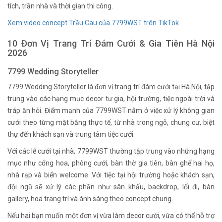
tích, trần nhà và thời gian thi công.
Xem video concept Trầu Cau của 7799WST trên TikTok
10 Đơn Vị Trang Trí Đám Cưới & Gia Tiên Hà Nội
2026
7799 Wedding Storyteller
7799 Wedding Storyteller là đơn vị trang trí đám cưới tại Hà Nội, tập
trung vào các hạng mục decor tư gia, hội trường, tiệc ngoài trời và
tráp ăn hỏi. Điểm mạnh của 7799WST nằm ở việc xử lý không gian
cưới theo từng mặt bằng thực tế, từ nhà trong ngõ, chung cư, biệt
thự đến khách sạn và trung tâm tiệc cưới.
Với các lễ cưới tại nhà, 7799WST thường tập trung vào những hạng
mục như cổng hoa, phông cưới, bàn thờ gia tiên, bàn ghế hai họ,
nhà rạp và biển welcome. Với tiệc tại hội trường hoặc khách sạn,
đội ngũ sẽ xử lý các phần như sân khấu, backdrop, lối đi, bàn
gallery, hoa trang trí và ánh sáng theo concept chung.
Nếu hai bạn muốn một đơn vị vừa làm decor cưới, vừa có thể hỗ trợ