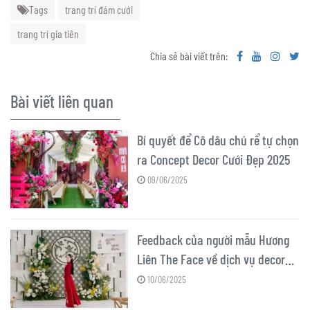
Tags
trang trí đám cưới
trang trí gia tiên
Chia sẻ bài viết trên:
Bài viết liên quan
Bí quyết để Cô dâu chú rể tự chọn
ra Concept Decor Cưới Đẹp 2025
09/06/2025
Feedback của người mẫu Hương
Liên The Face về dịch vụ decor
cưới của 7799WST
10/06/2025