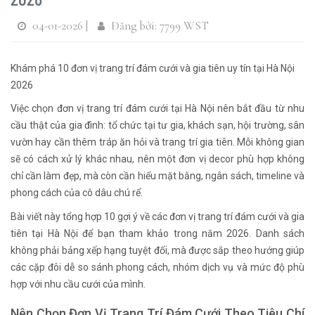
04-01-2026 |
Đăng bởi: 7799 WST
Khám phá 10 đơn vị trang trí đám cưới và gia tiên uy tín tại Hà Nội
2026
Việc chọn đơn vị trang trí đám cưới tại Hà Nội nên bắt đầu từ nhu
cầu thật của gia đình: tổ chức tại tư gia, khách sạn, hội trường, sân
vườn hay cần thêm tráp ăn hỏi và trang trí gia tiên. Mỗi không gian
sẽ có cách xử lý khác nhau, nên một đơn vị decor phù hợp không
chỉ cần làm đẹp, mà còn cần hiểu mặt bằng, ngân sách, timeline và
phong cách của cô dâu chú rể.
Bài viết này tổng hợp 10 gợi ý về các đơn vị trang trí đám cưới và gia
tiên tại Hà Nội để bạn tham khảo trong năm 2026. Danh sách
không phải bảng xếp hạng tuyệt đối, mà được sắp theo hướng giúp
các cặp đôi dễ so sánh phong cách, nhóm dịch vụ và mức độ phù
hợp với nhu cầu cưới của mình.
Nên Chọn Đơn Vị Trang Trí Đám Cưới Theo Tiêu Chí