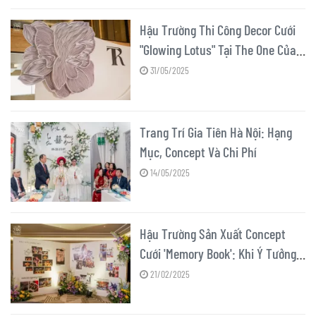
Hậu Trường Thi Công Decor Cưới
"Glowing Lotus" Tại The One Của
7799WST
31/05/2025
Trang Trí Gia Tiên Hà Nội: Hạng
Mục, Concept Và Chi Phí
14/05/2025
Hậu Trường Sản Xuất Concept
Cưới 'Memory Book': Khi Ý Tưởng
Độc Đáo Gặp Thử Thách
21/02/2025