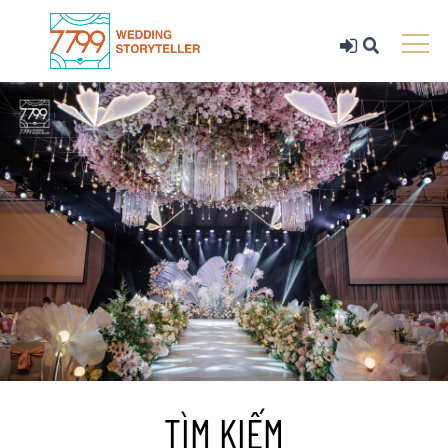
TÌM KIẾM