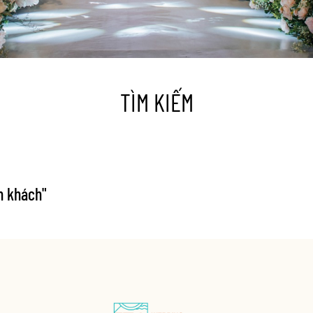
TÌM KIẾM
ón khách
"