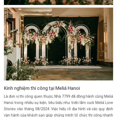
Kinh nghiệm thi công tại Meliá Hanoi
Là đơn vị thi công quen thuộc, Nhà 7799 đã đồng hành cùng Meliá
Hanoi trong nhiều sự kiện, tiêu biểu như triển lãm cưới Meliá Love
Stories vào tháng 08/2024. Việc hiểu rõ địa hình và các quy định
vận hành của khách sạn giúp chúng mình tổ chức thi công nhanh