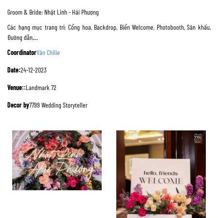
Groom & Bride: Nhật Linh - Hải Phượng
Các hạng mục trang trí: Cổng hoa, Backdrop, Biển Welcome, Photobooth, Sân khấu,
Đường dẫn,…
Coordinator
Vân Chilie
Date:
24-12-2023
Venue::
Landmark 72
Decor by
7799 Wedding Storyteller