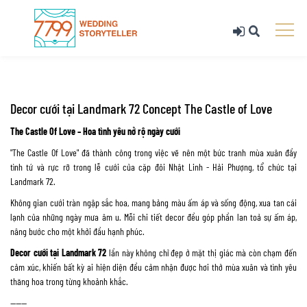
Decor cưới tại Landmark 72 Concept The Castle of Love
The Castle Of Love – Hoa tình yêu nở rộ ngày cưới
"The Castle Of Love" đã thành công trong việc vẽ nên một bức tranh mùa xuân đầy
tình tứ và rực rỡ trong lễ cưới của cặp đôi Nhật Linh - Hải Phượng, tổ chức tại
Landmark 72.
Không gian cưới tràn ngập sắc hoa, mang bảng màu ấm áp và sống động, xua tan cái
lạnh của những ngày mưa âm u. Mỗi chi tiết decor đều góp phần lan toả sự ấm áp,
nâng bước cho một khởi đầu hạnh phúc.
Decor cưới tại Landmark 72
lần này không chỉ đẹp ở mặt thị giác mà còn chạm đến
cảm xúc, khiến bất kỳ ai hiện diện đều cảm nhận được hơi thở mùa xuân và tình yêu
thăng hoa trong từng khoảnh khắc.
———