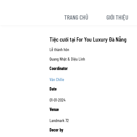
TRANG CHỦ
GIỚI THIỆU
Tiệc cưới tại For You Luxury Đà Nẵng
Lễ thành hôn
Quang Nhật & Diệu Linh
Coordinator
Vân Chilie
Date
01-01-2024
Venue
Landmark 72
Decor by