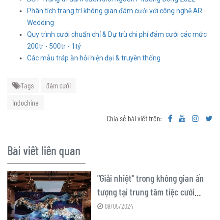
Phân tích trang trí không gian đám cưới với công nghệ AR
Wedding
Quy trình cưới chuẩn chỉ & Dự trù chi phí đám cưới các mức
200tr - 500tr - 1tỷ
Các mẫu tráp ăn hỏi hiện đại & truyền thống
Tags
đám cưới
indochine
Chia sẻ bài viết trên:
Bài viết liên quan
"Giải nhiệt" trong không gian ấn
tượng tại trung tâm tiệc cưới
Golden Phoenix Đà Nẵng
09/05/2024