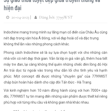
hiện đại
20-04-2023 |
Đăng bởi: 7799WST
Indochine mang trong mình sự lãng mạn cổ điển của Châu Âu cùng
nét đẹp trong văn hóa Á Đông, với vẻ đẹp hoài cổ và đặc trưng
không thể lẫn vào những phong cách khác.
Phong cách Indochine sẽ là sự lựa chọn tuyệt vời cho những căn
nhà vốn có nét đẹp thời gian. Vẫn là lớp in giả vân gỗ, thêm hoa tiết
mây tre đan, lại càng không thể quên những chiếc đèn lồng đỏ Hội
An trải dọc từ ngoài vào trong như dẫn lối cho tình yêu và hạnh
phúc. Một concept đã được những "chuyên gia" của 7799WST
chắp bún hoàn hảo dành cho cặp đôi Tấn Đức - Hà Trang.
Với kinh nghiệm hơn 10 năm đồng hành cùng với hơn 7000+ cặp
đôi, 7799WST tự tin mang đến những sản phẩm được thiết kế riêng
phù hợp với từng nhu cầu và không gian nhà khác nhau.