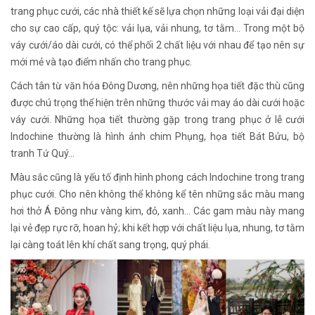
trang phục cưới, các nhà thiết kế sẽ lựa chọn những loại vải đại diện
cho sự cao cấp, quý tộc: vải lụa, vải nhung, tơ tằm… Trong một bộ
váy cưới/áo dài cưới, có thể phối 2 chất liệu với nhau để tạo nên sự
mới mẻ và tạo điểm nhấn cho trang phục.
Cách tân từ văn hóa Đông Dương, nên những họa tiết đặc thù cũng
được chú trọng thể hiện trên những thước vải may áo dài cưới hoặc
váy cưới. Những họa tiết thường gặp trong trang phục ở lễ cưới
Indochine thường là hình ảnh chim Phụng, họa tiết Bát Bửu, bộ
tranh Tứ Quý…
Màu sắc cũng là yếu tố định hình phong cách Indochine trong trang
phục cưới. Cho nên không thể không kể tên những sắc màu mang
hơi thở Á Đông như vàng kim, đỏ, xanh… Các gam màu này mang
lại vẻ đẹp rực rỡ, hoan hỷ; khi kết hợp với chất liệu lụa, nhung, tơ tằm
lại càng toát lên khí chất sang trọng, quý phái.