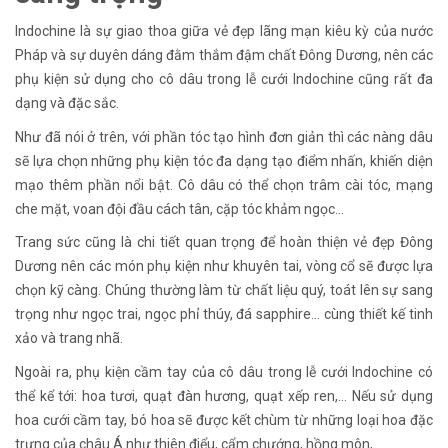
Indochine là sự giao thoa giữa vẻ đẹp lãng mạn kiêu kỳ của nước
Pháp và sự duyên dáng đằm thắm đậm chất Đông Dương, nên các
phụ kiện sử dụng cho cô dâu trong lễ cưới Indochine cũng rất đa
dạng và đặc sắc.
Như đã nói ở trên, với phần tóc tạo hình đơn giản thì các nàng dâu
sẽ lựa chọn những phụ kiện tóc đa dạng tạo điểm nhấn, khiến diện
mạo thêm phần nổi bật. Cô dâu có thể chọn trâm cài tóc, mạng
che mặt, voan đội đầu cách tân, cặp tóc khảm ngọc…
Trang sức cũng là chi tiết quan trọng để hoàn thiện vẻ đẹp Đông
Dương nên các món phụ kiện như khuyên tai, vòng cổ sẽ được lựa
chọn kỹ càng. Chúng thường làm từ chất liệu quý, toát lên sự sang
trọng như ngọc trai, ngọc phỉ thúy, đá sapphire… cùng thiết kế tinh
xảo và trang nhã.
Ngoài ra, phụ kiện cầm tay của cô dâu trong lễ cưới Indochine có
thể kể tới: hoa tươi, quạt đàn hương, quạt xếp ren,... Nếu sử dụng
hoa cưới cầm tay, bó hoa sẽ được kết chùm từ những loại hoa đặc
trưng của châu Á như thiên điểu, cẩm chướng, hồng môn,..