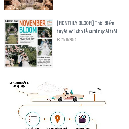
[MONTHLY BLOOM] Thời điểm
tuyệt vời cho lễ cưới ngoài trời
tuyệt đẹp!
21/11/2023