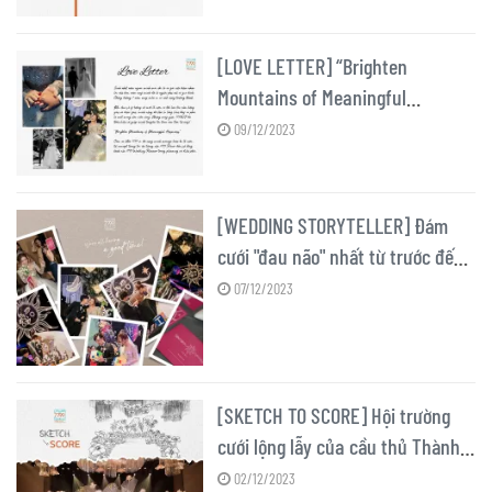
[LOVE LETTER] “Brighten
Mountains of Meaningful
Happiness”
09/12/2023
[WEDDING STORYTELLER] Đám
cưới "đau não" nhất từ trước đến
nay!
07/12/2023
[SKETCH TO SCORE] Hội trường
cưới lộng lẫy của cầu thủ Thành
Chung
02/12/2023