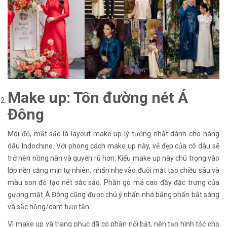
Make up: Tôn đường nét Á
Đông
Môi đỏ, mắt sắc là layout make up lý tưởng nhất dành cho nàng
dâu Indochine. Với phong cách make up này, vẻ đẹp của cô dâu sẽ
trở nên nồng nàn và quyến rũ hơn. Kiểu make up này chú trọng vào
lớp nền căng mịn tự nhiên, nhấn nhẹ vào đuôi mắt tạo chiều sâu và
màu son đỏ tạo nét sắc sảo. Phần gò má cao đầy đặc trưng của
gương mặt Á Đông cũng được chú ý nhấn nhá bằng phấn bắt sáng
và sắc hồng/cam tươi tắn.
Vì make up và trang phục đã có phần nổi bật, nên tạo hình tóc cho