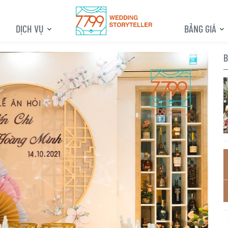
DỊCH VỤ
BẢNG GIÁ
B