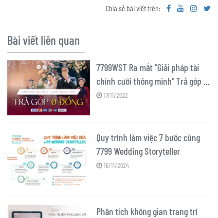
Chia sẻ bài viết trên:
Bài viết liên quan
7799WST Ra mắt "Giải pháp tài
chính cưới thông minh" Trả góp 0
Đồng - Cưới trước trả sau
17/11/2022
Quy trình làm việc 7 bước cùng
7799 Wedding Storyteller
16/11/2024
Phân tích không gian trang trí