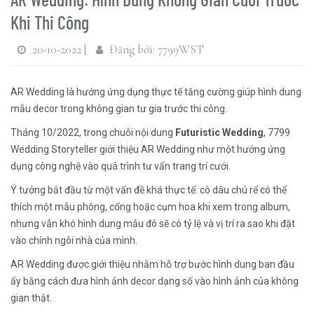
Khi Thi Công
20-10-2022 |
Đăng bởi: 7799WST
AR Wedding là hướng ứng dụng thực tế tăng cường giúp hình dung
mẫu decor trong không gian tư gia trước thi công.
Tháng 10/2022, trong chuỗi nội dung
Futuristic Wedding
, 7799
Wedding Storyteller giới thiệu AR Wedding như một hướng ứng
dụng công nghệ vào quá trình tư vấn trang trí cưới.
Ý tưởng bắt đầu từ một vấn đề khá thực tế: cô dâu chú rể có thể
thích một mẫu phông, cổng hoặc cụm hoa khi xem trong album,
nhưng vẫn khó hình dung mẫu đó sẽ có tỷ lệ và vị trí ra sao khi đặt
vào chính ngôi nhà của mình.
AR Wedding được giới thiệu nhằm hỗ trợ bước hình dung ban đầu
ấy bằng cách đưa hình ảnh decor dạng số vào hình ảnh của không
gian thật.