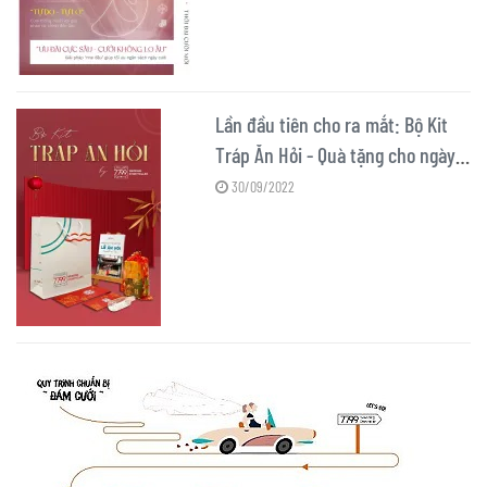
Lần đầu tiên cho ra mắt: Bộ Kit
Tráp Ăn Hỏi - Quà tặng cho ngày
cưới trọn vẹn
30/09/2022