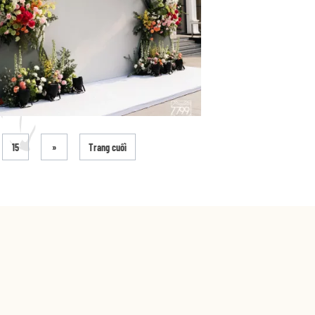
15
»
Trang cuối