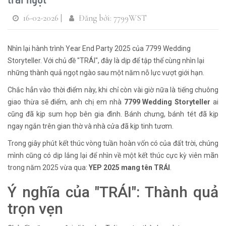
16-02-2026 |
Đăng bởi: 7799WST
Nhìn lại hành trình Year End Party 2025 của 7799 Wedding
Storyteller. Với chủ đề "TRÁI", đây là dịp để tập thể cùng nhìn lại
những thành quả ngọt ngào sau một năm nỗ lực vượt giới hạn.
Chắc hẳn vào thời điểm này, khi chỉ còn vài giờ nữa là tiếng chuông
giao thừa sẽ điểm, anh chị em nhà
7799 Wedding Storyteller
ai
cũng đã kịp sum họp bên gia đình. Bánh chưng, bánh tét đã kịp
ngay ngắn trên gian thờ và nhà cửa đã kịp tinh tươm.
Trong giây phút kết thúc vòng tuần hoàn vốn có của đất trời, chúng
mình cũng có dịp lắng lại để nhìn về một kết thúc cực kỳ viên mãn
trong năm 2025 vừa qua:
YEP 2025 mang tên TRÁI
.
Ý nghĩa của "TRÁI": Thành quả
trọn vẹn