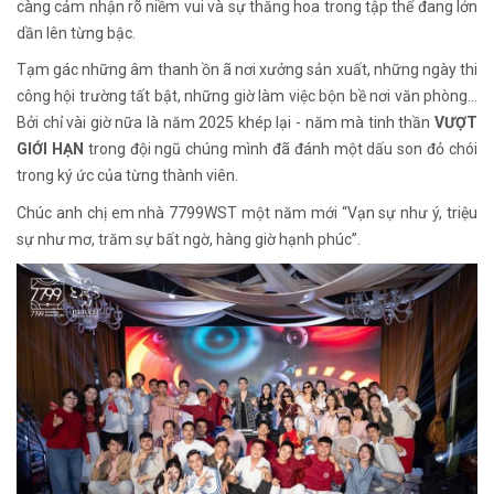
càng cảm nhận rõ niềm vui và sự thăng hoa trong tập thể đang lớn
dần lên từng bậc.
Tạm gác những âm thanh ồn ã nơi xưởng sản xuất, những ngày thi
công hội trường tất bật, những giờ làm việc bộn bề nơi văn phòng…
Bởi chỉ vài giờ nữa là năm 2025 khép lại - năm mà tinh thần
VƯỢT
GIỚI HẠN
trong đội ngũ chúng mình đã đánh một dấu son đỏ chói
trong ký ức của từng thành viên.
Chúc anh chị em nhà 7799WST một năm mới “Vạn sự như ý, triệu
sự như mơ, trăm sự bất ngờ, hàng giờ hạnh phúc”.