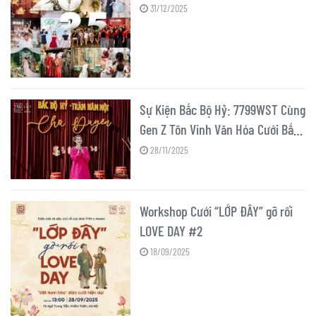
31/12/2025
Sự Kiện Bắc Bộ Hỷ: 7799WST Cùng
Gen Z Tôn Vinh Văn Hóa Cưới Bắc
Bộ
28/11/2025
Workshop Cưới “LỚP ĐÂY” gỡ rối
LOVE DAY #2
18/09/2025