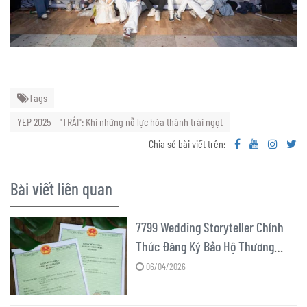
Tags
YEP 2025 – "TRÁI": Khi những nỗ lực hóa thành trái ngọt
Chia sẻ bài viết trên:
Bài viết liên quan
7799 Wedding Storyteller Chính
Thức Đăng Ký Bảo Hộ Thương
Hiệu Thành Công
06/04/2026