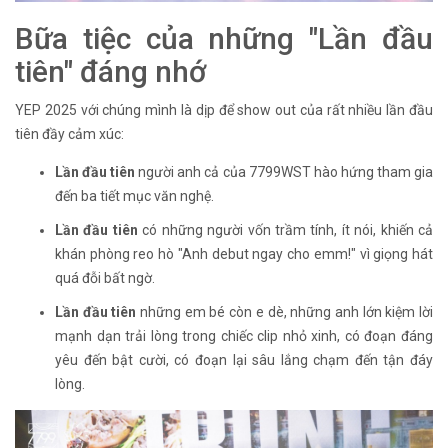
Bữa tiệc của những "Lần đầu
tiên" đáng nhớ
YEP 2025 với chúng mình là dịp để show out của rất nhiều lần đầu
tiên đầy cảm xúc:
Lần đầu tiên
người anh cả của 7799WST hào hứng tham gia
đến ba tiết mục văn nghệ.
Lần đầu tiên
có những người vốn trầm tính, ít nói, khiến cả
khán phòng reo hò "Anh debut ngay cho emm!" vì giọng hát
quá đỗi bất ngờ.
Lần đầu tiên
những em bé còn e dè, những anh lớn kiệm lời
mạnh dạn trải lòng trong chiếc clip nhỏ xinh, có đoạn đáng
yêu đến bật cười, có đoạn lại sâu lắng chạm đến tận đáy
lòng.