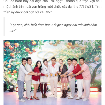
Chủ đề năm nay đại diện cho Trái ngọt - thành quả trọn vẹn sau
một hành trình dài vun trồng một chiếc cây đại thụ 7799WST. Tinh
thần ấy được gói gọn bởi câu thơ:
“Lộc non, chồi biếc đơm hoa
Kết giao ngày hái trái lành hôm
nay”