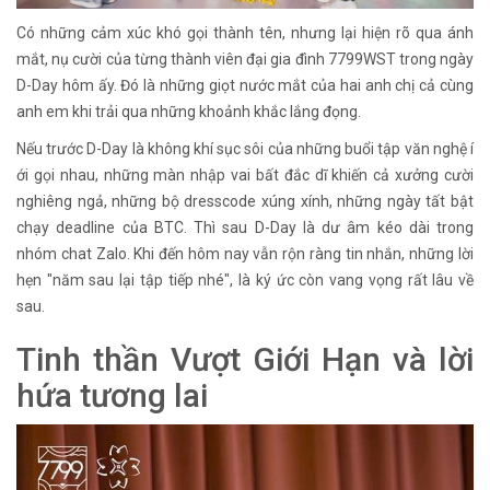
Có những cảm xúc khó gọi thành tên, nhưng lại hiện rõ qua ánh
mắt, nụ cười của từng thành viên đại gia đình 7799WST trong ngày
D-Day hôm ấy. Đó là những giọt nước mắt của hai anh chị cả cùng
anh em khi trải qua những khoảnh khắc lắng đọng.
Nếu trước D-Day là không khí sục sôi của những buổi tập văn nghệ í
ới gọi nhau, những màn nhập vai bất đắc dĩ khiến cả xưởng cười
nghiêng ngả, những bộ dresscode xúng xính, những ngày tất bật
chạy deadline của BTC. Thì sau D-Day là dư âm kéo dài trong
nhóm chat Zalo. Khi đến hôm nay vẫn rộn ràng tin nhắn, những lời
hẹn "năm sau lại tập tiếp nhé", là ký ức còn vang vọng rất lâu về
sau.
Tinh thần Vượt Giới Hạn và lời
hứa tương lai