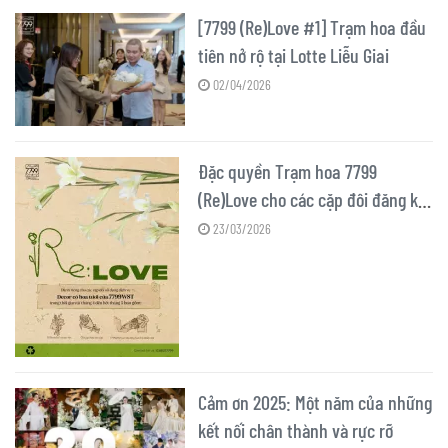
[7799 (Re)Love #1] Trạm hoa đầu
tiên nở rộ tại Lotte Liễu Giai
02/04/2026
Đặc quyền Trạm hoa 7799
(Re)Love cho các cặp đôi đăng ký
dịch vụ decor hoa tươi
23/03/2026
Cảm ơn 2025: Một năm của những
kết nối chân thành và rực rỡ