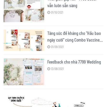
vẫn luôn sẵn sàng
01/10/2021
Tăng sức đề kháng cho "Hầu bao
ngày cưới" cùng Combo Vaccine
Wedding
01/09/2021
Feedback cho nhà 7799 Wedding
13/08/2021