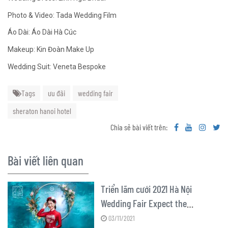
Photo & Video: Tada Wedding Film
Áo Dài: Áo Dài Hà Cúc
Makeup: Kin Đoàn Make Up
Wedding Suit: Veneta Bespoke
Tags
ưu đãi
wedding fair
sheraton hanoi hotel
Chia sẻ bài viết trên:
Bài viết liên quan
Triển lãm cưới 2021 Hà Nội
Wedding Fair Expect the
Unexpected
03/11/2021