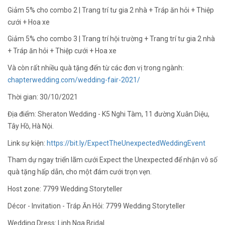
Giảm 5% cho combo 2 | Trang trí tư gia 2 nhà + Tráp ăn hỏi + Thiệp
cưới + Hoa xe
Giảm 5% cho combo 3 | Trang trí hội trường + Trang trí tư gia 2 nhà
+ Tráp ăn hỏi + Thiệp cưới + Hoa xe
Và còn rất nhiều quà tặng đến từ các đơn vị trong ngành:
chapterwedding.com/wedding-fair-2021/
Thời gian: 30/10/2021
Địa điểm: Sheraton Wedding - K5 Nghi Tàm, 11 đường Xuân Diệu,
Tây Hồ, Hà Nội.
Link sự kiện:
https://bit.ly/ExpectTheUnexpectedWeddingEvent
Tham dự ngay triển lãm cưới Expect the Unexpected để nhận vô số
quà tặng hấp dẫn, cho một đám cưới trọn vẹn.
Host zone: 7799 Wedding Storyteller
Décor - Invitation - Tráp Ăn Hỏi: 7799 Wedding Storyteller
Wedding Dress: Linh Nga Bridal