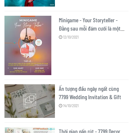
Minigame - Your Storyteller -
Đằng sau mỗi đám cưới là một
câu chuyện tình yêu
12/10/2021
Ấn tượng đầu ngây ngất cùng
7799 Wedding Invitation & Gift
14/10/2021
Thời gian gấp rút - 7799 Decor