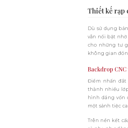
Thiết kế rạp 
Dù sử dụng bảng
vẫn nổi bật nhờ
cho những tư g
không gian đón
Backdrop CNC 
Điểm nhấn đắt 
thành nhiều lớp
hình dáng vốn 
một sảnh tiệc ca
Trên nền kết cấ