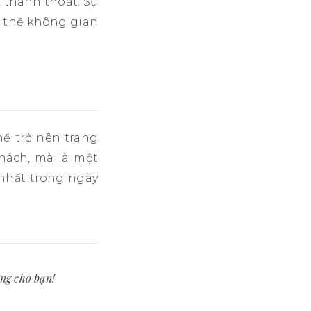
, thanh thoát. Sự
g thể không gian
hể trở nên trang
khách, mà là một
 nhất trong ngày
ng cho bạn!