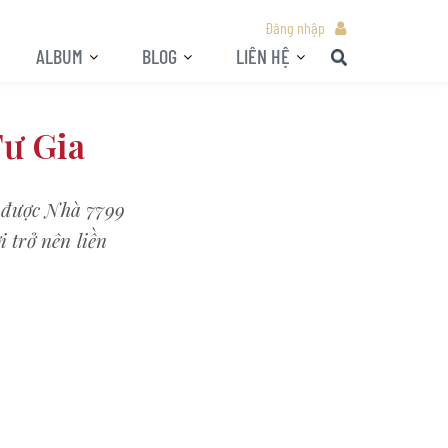
Đăng nhập
ALBUM
BLOG
LIÊN HỆ
Tư Gia
à được Nhà 7799
i trở nên liền