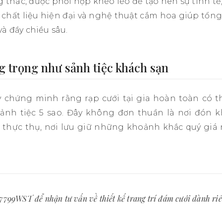
thác, được phối hợp khéo léo để tạo nên sự tinh tế
 chất liệu hiện đại và nghệ thuật cắm hoa giúp tổn
và đầy chiều sâu.
g trọng như sảnh tiệc khách sạn
chứng minh rằng rạp cưới tại gia hoàn toàn có t
ảnh tiệc 5 sao. Đây không đơn thuần là nơi đón 
 thực thụ, nơi lưu giữ những khoảnh khắc quý giá
 7799WST để nhận tư vấn về thiết kế trang trí đám cưới dành riê