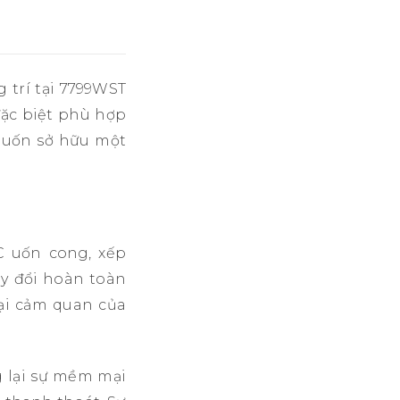
 trí tại 7799WST
đặc biệt phù hợp
muốn sở hữu một
C uốn cong, xếp
ay đổi hoàn toàn
ại cảm quan của
g lại sự mềm mại