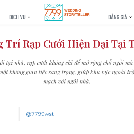
DỊCH VỤ
BẢNG GIÁ
 Trí Rạp Cưới Hiện Đại Tại 
ới tại nhà, rạp cưới không chỉ để mở rộng chỗ ngồi m
một không gian tiệc sang trọng, giúp khu vực ngoài trờ
mạch với ngôi nhà.
@7799wst