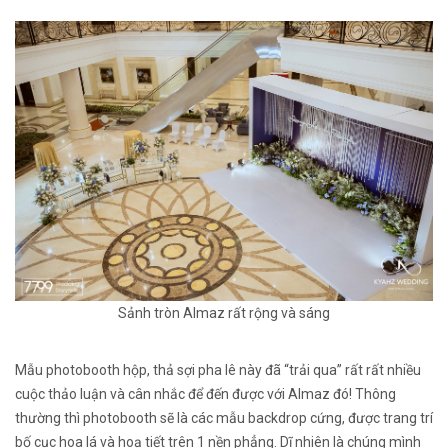
Sảnh tròn Almaz rất rộng và sáng
Mẫu photobooth hộp, thả sợi pha lê này đã “trải qua” rất rất nhiều
cuộc thảo luận và cân nhắc để đến được với Almaz đó! Thông
thường thì photobooth sẽ là các mẫu backdrop cứng, được trang trí
bố cục hoa lá và hoạ tiết trên 1 nền phẳng. Dĩ nhiên là chúng mình