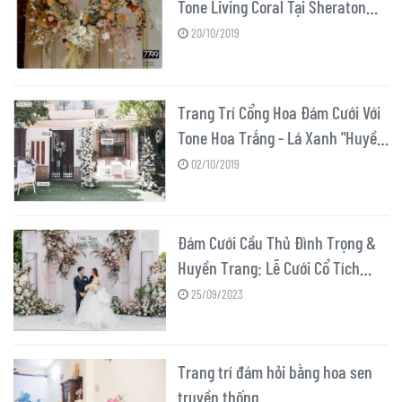
Tone Living Coral Tại Sheraton
Hotel
20/10/2019
Trang Trí Cổng Hoa Đám Cưới Với
Tone Hoa Trắng - Lá Xanh "Huyền
Thoại"
02/10/2019
Đám Cưới Cầu Thủ Đình Trọng &
Huyền Trang: Lễ Cưới Cổ Tích
"Enchanted Night"
25/09/2023
Trang trí đám hỏi bằng hoa sen
truyền thống