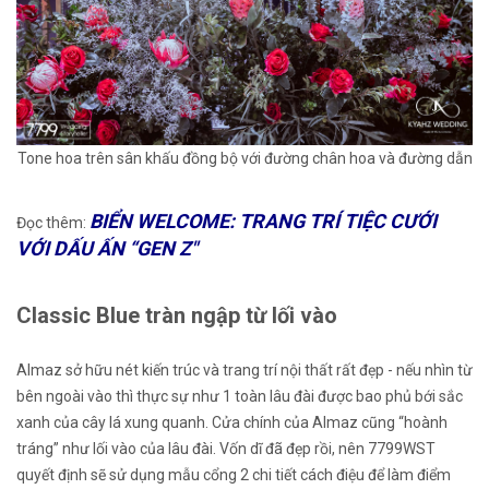
Tone hoa trên sân khấu đồng bộ với đường chân hoa và đường dẫn
BIỂN WELCOME: TRANG TRÍ TIỆC CƯỚI
Đọc thêm:
VỚI DẤU ẤN “GEN Z"
Classic Blue tràn ngập từ lối vào
Almaz sở hữu nét kiến trúc và trang trí nội thất rất đẹp - nếu nhìn từ
bên ngoài vào thì thực sự như 1 toàn lâu đài được bao phủ bới sắc
xanh của cây lá xung quanh. Cửa chính của Almaz cũng “hoành
tráng” như lối vào của lâu đài. Vốn dĩ đã đẹp rồi, nên 7799WST
quyết định sẽ sử dụng mẫu cổng 2 chi tiết cách điệu để làm điểm