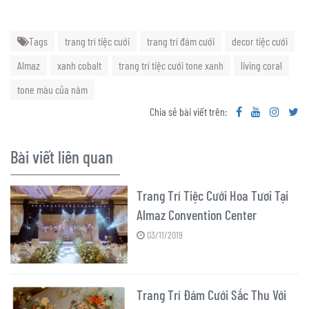
Tags
trang trí tiệc cưới
trang trí đám cưới
decor tiệc cưới
Almaz
xanh cobalt
trang trí tiệc cưới tone xanh
living coral
tone màu của năm
Chia sẻ bài viết trên:
Bài viết liên quan
Trang Trí Tiệc Cưới Hoa Tươi Tại
Almaz Convention Center
03/11/2019
Trang Trí Đám Cưới Sắc Thu Với