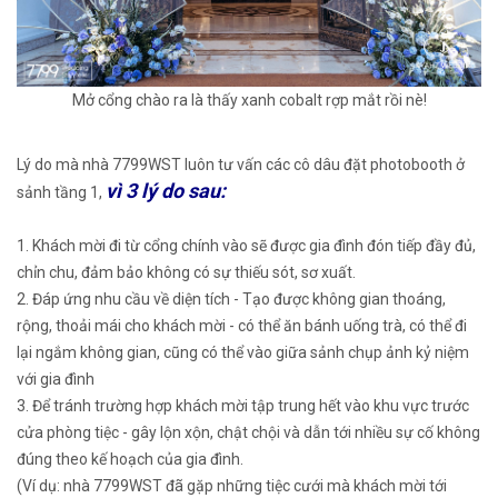
Mở cổng chào ra là thấy xanh cobalt rợp mắt rồi nè!
Lý do mà nhà 7799WST luôn tư vấn các cô dâu đặt photobooth ở
vì 3 lý do sau:
sảnh tầng 1,
1. Khách mời đi từ cổng chính vào sẽ được gia đình đón tiếp đầy đủ,
chỉn chu, đảm bảo không có sự thiếu sót, sơ xuất.
2. Đáp ứng nhu cầu về diện tích - Tạo được không gian thoáng,
rộng, thoải mái cho khách mời - có thể ăn bánh uống trà, có thể đi
lại ngắm không gian, cũng có thể vào giữa sảnh chụp ảnh kỷ niệm
với gia đình
3. Để tránh trường hợp khách mời tập trung hết vào khu vực trước
cửa phòng tiệc - gây lộn xộn, chật chội và dẫn tới nhiều sự cố không
đúng theo kế hoạch của gia đình.
(Ví dụ: nhà 7799WST đã gặp những tiệc cưới mà khách mời tới