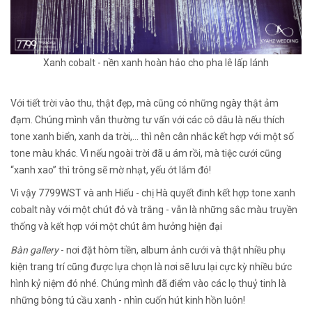
Xanh cobalt - nền xanh hoàn hảo cho pha lê lấp lánh
Với tiết trời vào thu, thật đẹp, mà cũng có những ngày thật ảm
đạm. Chúng mình vẫn thường tư vấn với các cô dâu là nếu thích
tone xanh biển, xanh da trời,... thì nên cân nhắc kết hợp với một số
tone màu khác. Vì nếu ngoài trời đã u ám rồi, mà tiệc cưới cũng
“xanh xao” thì trông sẽ mờ nhạt, yếu ớt lắm đó!
Vì vậy 7799WST và anh Hiếu - chị Hà quyết đinh kết hợp tone xanh
cobalt này với một chút đỏ và trắng - vẫn là những sắc màu truyền
thống và kết hợp với một chút âm hưởng hiện đại
Bàn gallery
- nơi đặt hòm tiền, album ảnh cưới và thật nhiều phụ
kiện trang trí cũng được lựa chọn là nơi sẽ lưu lại cực kỳ nhiều bức
hình kỷ niệm đó nhé. Chúng mình đã điểm vào các lọ thuỷ tinh là
những bông tú cầu xanh - nhìn cuốn hút kinh hồn luôn!