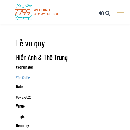
Lễ vu quy
Hiền Anh & Thế Trung
Coordinator
Vân Chilie
Date
02-12-2023
Venue
Tư gia
Decor by