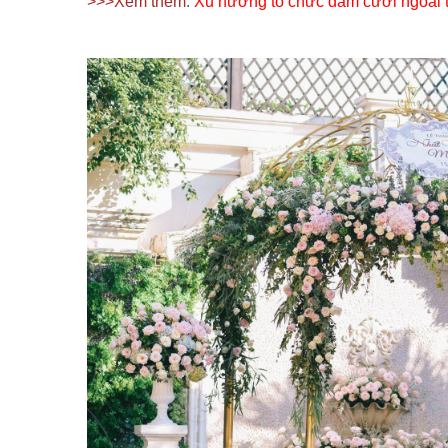
>>>Xem thêm
:
Xu hướng tổ chức đám cưới ngoài t