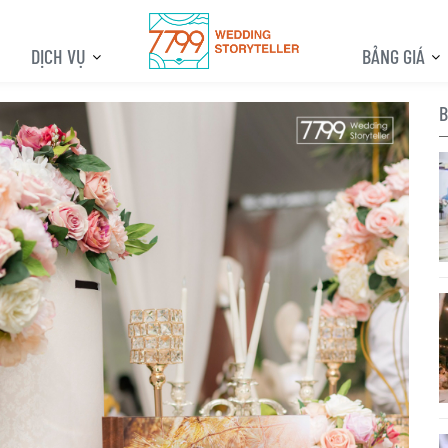
DỊCH VỤ
BẢNG GIÁ
B