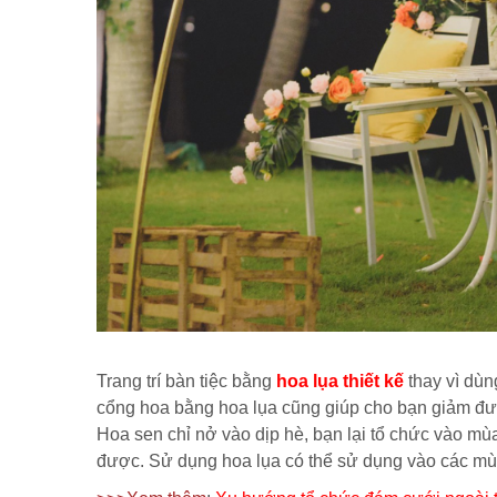
Trang trí bàn tiệc bằng
hoa lụa thiết kế
thay vì dùn
cổng hoa bằng hoa lụa cũng giúp cho bạn giảm đượ
Hoa sen chỉ nở vào dịp hè, bạn lại tổ chức vào mu
được. Sử dụng hoa lụa có thể sử dụng vào các 