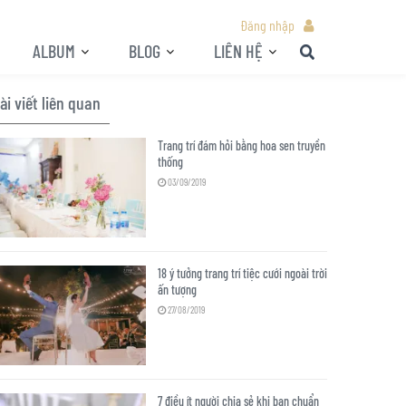
Đăng nhập
ALBUM
BLOG
LIÊN HỆ
ài viết liên quan
Trang trí đám hỏi bằng hoa sen truyền
thống
03/09/2019
18 ý tưởng trang trí tiệc cưới ngoài trời
ấn tượng
27/08/2019
7 điều ít người chia sẻ khi bạn chuẩn