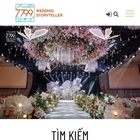
TÌM KIẾM