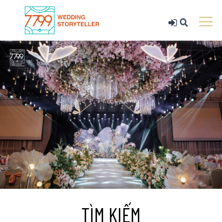
TÌM KIẾM