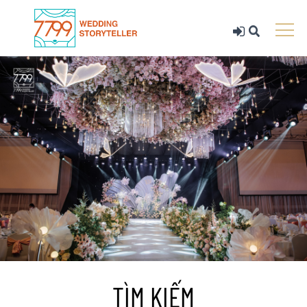
TÌM KIẾM