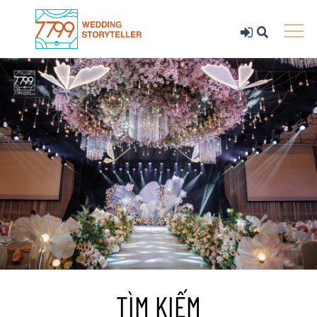
TÌM KIẾM