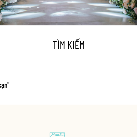
TÌM KIẾM
sạn
"