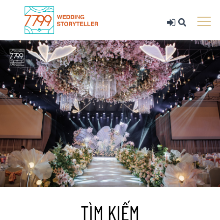
TÌM KIẾM