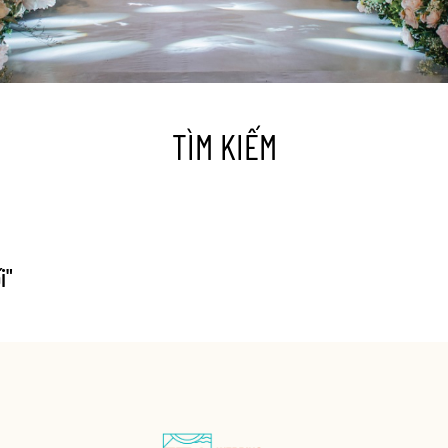
TÌM KIẾM
i
"