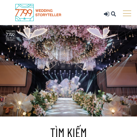
TÌM KIẾM