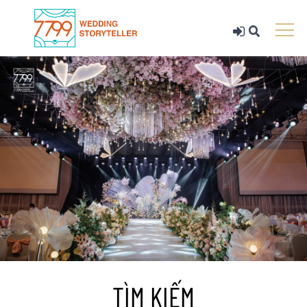
TÌM KIẾM