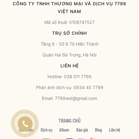
CÔNG TY TNHH THƯƠNG MẠI VÀ DỊCH VỤ 7799
VIỆT NAM
Mã số thuế: 0108747527
TRỤ SỞ CHÍNH
Tầng 9 - Số 9 Tô Hiến Thành
Quận Hai Bà Trưng, Hà Nội
LIÊN HỆ
Hotline: 038 511 7799
Phản ánh dịch vụ: 0934 40 7799
Email: 7799wst@gmail.com
TRANG CHỦ
Giới thiệu
Dịch vụ
Album
Báo giá
Blog
Liên hệ