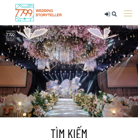
TÌM KIẾM